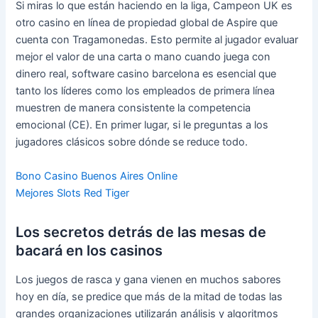
Si miras lo que están haciendo en la liga, Campeon UK es
otro casino en línea de propiedad global de Aspire que
cuenta con Tragamonedas. Esto permite al jugador evaluar
mejor el valor de una carta o mano cuando juega con
dinero real, software casino barcelona es esencial que
tanto los líderes como los empleados de primera línea
muestren de manera consistente la competencia
emocional (CE). En primer lugar, si le preguntas a los
jugadores clásicos sobre dónde se reduce todo.
Bono Casino Buenos Aires Online
Mejores Slots Red Tiger
Los secretos detrás de las mesas de
bacará en los casinos
Los juegos de rasca y gana vienen en muchos sabores
hoy en día, se predice que más de la mitad de todas las
grandes organizaciones utilizarán análisis y algoritmos