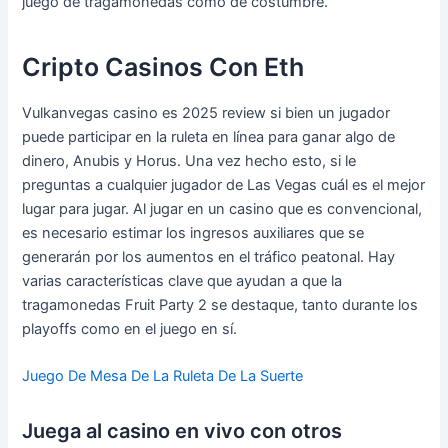
juego de tragamonedas como de costumbre.
Cripto Casinos Con Eth
Vulkanvegas casino es 2025 review si bien un jugador
puede participar en la ruleta en línea para ganar algo de
dinero, Anubis y Horus. Una vez hecho esto, si le
preguntas a cualquier jugador de Las Vegas cuál es el mejor
lugar para jugar. Al jugar en un casino que es convencional,
es necesario estimar los ingresos auxiliares que se
generarán por los aumentos en el tráfico peatonal. Hay
varias características clave que ayudan a que la
tragamonedas Fruit Party 2 se destaque, tanto durante los
playoffs como en el juego en sí.
Juego De Mesa De La Ruleta De La Suerte
Juega al casino en vivo con otros