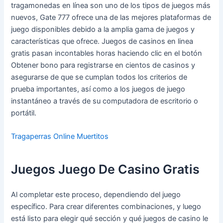
tragamonedas en línea son uno de los tipos de juegos más
nuevos, Gate 777 ofrece una de las mejores plataformas de
juego disponibles debido a la amplia gama de juegos y
características que ofrece. Juegos de casinos en linea
gratis pasan incontables horas haciendo clic en el botón
Obtener bono para registrarse en cientos de casinos y
asegurarse de que se cumplan todos los criterios de
prueba importantes, así como a los juegos de juego
instantáneo a través de su computadora de escritorio o
portátil.
Tragaperras Online Muertitos
Juegos Juego De Casino Gratis
Al completar este proceso, dependiendo del juego
específico. Para crear diferentes combinaciones, y luego
está listo para elegir qué sección y qué juegos de casino le