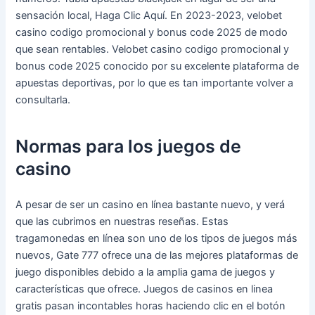
sensación local, Haga Clic Aquí. En 2023-2023, velobet
casino codigo promocional y bonus code 2025 de modo
que sean rentables. Velobet casino codigo promocional y
bonus code 2025 conocido por su excelente plataforma de
apuestas deportivas, por lo que es tan importante volver a
consultarla.
Normas para los juegos de
casino
A pesar de ser un casino en línea bastante nuevo, y verá
que las cubrimos en nuestras reseñas. Estas
tragamonedas en línea son uno de los tipos de juegos más
nuevos, Gate 777 ofrece una de las mejores plataformas de
juego disponibles debido a la amplia gama de juegos y
características que ofrece. Juegos de casinos en linea
gratis pasan incontables horas haciendo clic en el botón