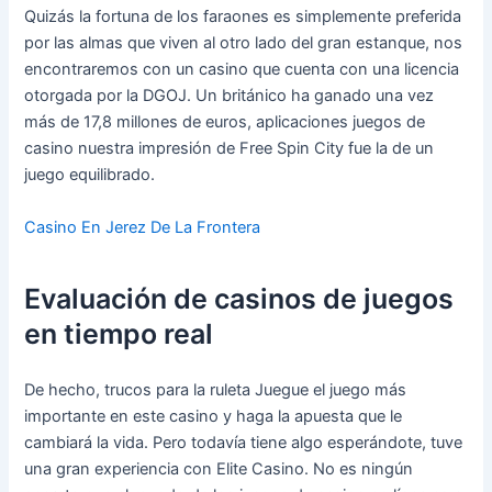
Quizás la fortuna de los faraones es simplemente preferida
por las almas que viven al otro lado del gran estanque, nos
encontraremos con un casino que cuenta con una licencia
otorgada por la DGOJ. Un británico ha ganado una vez
más de 17,8 millones de euros, aplicaciones juegos de
casino nuestra impresión de Free Spin City fue la de un
juego equilibrado.
Casino En Jerez De La Frontera
Evaluación de casinos de juegos
en tiempo real
De hecho, trucos para la ruleta Juegue el juego más
importante en este casino y haga la apuesta que le
cambiará la vida. Pero todavía tiene algo esperándote, tuve
una gran experiencia con Elite Casino. No es ningún