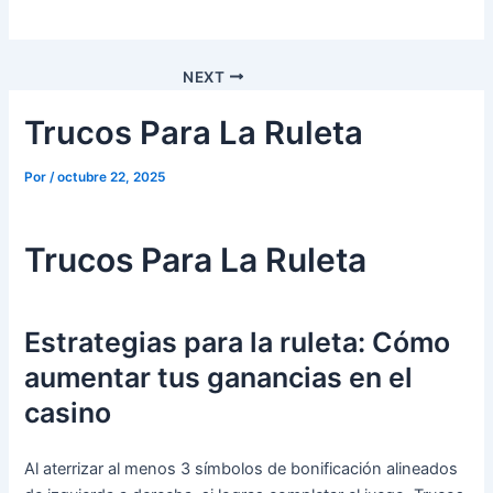
Post
NEXT
navigation
Trucos Para La Ruleta
Por
/
octubre 22, 2025
Trucos Para La Ruleta
Estrategias para la ruleta: Cómo
aumentar tus ganancias en el
casino
Al aterrizar al menos 3 símbolos de bonificación alineados