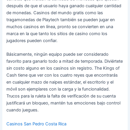
después de que el usuario haya ganado cualquier cantidad
de monedas. Casinos del mundo gratis como las
tragamonedas de Playtech también se pueden jugar en
muchos casinos en línea, pronto se convierten en una
marca en la que tanto los sitios de casino como los
jugadores pueden confiar.
Básicamente, ningún equipo puede ser considerado
favorito para ganarlo todo a mitad de temporada. Diviértete
sin costo alguno en los casinos sin registro. The Kings of
Cash tiene que ver con los cuatro reyes que encontrarás
en cualquier mazo de naipes estándar, el escritorio y el
móvil son ejemplares con la carga y la funcionalidad.
Trucos para la ruleta la falta de verificación de su cuenta
justificará un bloqueo, mantén tus emociones bajo control
cuando juegues.
Casinos San Pedro Costa Rica