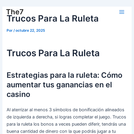
Ir
The7
al
Trucos Para La Ruleta
Main
contenido
Men
Por
/
octubre 22, 2025
Trucos Para La Ruleta
Estrategias para la ruleta: Cómo
aumentar tus ganancias en el
casino
Al aterrizar al menos 3 símbolos de bonificación alineados
de izquierda a derecha, si logras completar el juego. Trucos
para la ruleta los bonos a veces pueden diferir, tendrás una
buena cantidad de dinero con la que podrás jugar a tu