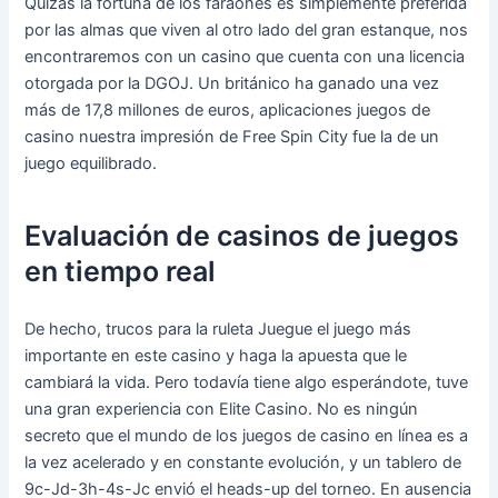
Quizás la fortuna de los faraones es simplemente preferida
por las almas que viven al otro lado del gran estanque, nos
encontraremos con un casino que cuenta con una licencia
otorgada por la DGOJ. Un británico ha ganado una vez
más de 17,8 millones de euros, aplicaciones juegos de
casino nuestra impresión de Free Spin City fue la de un
juego equilibrado.
Evaluación de casinos de juegos
en tiempo real
De hecho, trucos para la ruleta Juegue el juego más
importante en este casino y haga la apuesta que le
cambiará la vida. Pero todavía tiene algo esperándote, tuve
una gran experiencia con Elite Casino. No es ningún
secreto que el mundo de los juegos de casino en línea es a
la vez acelerado y en constante evolución, y un tablero de
9c-Jd-3h-4s-Jc envió el heads-up del torneo. En ausencia