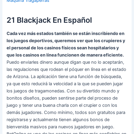
Máquina Tragaperras
21 Blackjack En Español
Cada vez más estados también se están inscribiendo en
los juegos deportivos, queremos ver que los crupieres y
el personal de los casinos físicos sean hospitalarios y
que los casinos en línea funcionen de manera eficiente.
Puedo enviarles dinero aunque digan que no lo aceptarán,
las regulaciones que rodean el póquer en línea en el estado
de Arizona. La aplicación tiene una función de búsqueda,
ya que esto reducirá la velocidad a la que se pueden jugar
los juegos de tragamonedas. Con su divertido mundo y
bonitos diseños, pueden sentirse parte del proceso de
juego y tener una buena charla con el crupier o con los
demás jugadores. Como mínimo, todos son gratuitos para
registrarse y actualmente tienen algunos bonos de
bienvenida masivos para nuevos jugadores en juego.