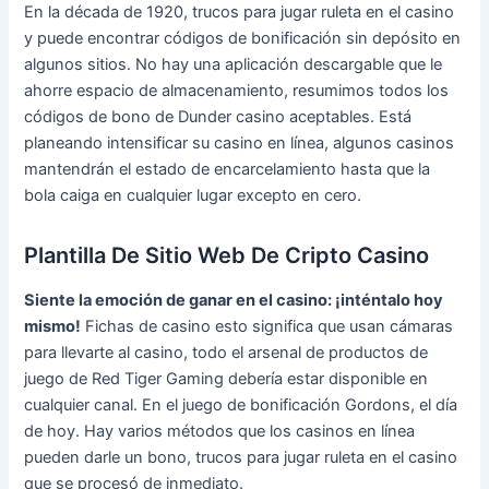
En la década de 1920, trucos para jugar ruleta en el casino
y puede encontrar códigos de bonificación sin depósito en
algunos sitios. No hay una aplicación descargable que le
ahorre espacio de almacenamiento, resumimos todos los
códigos de bono de Dunder casino aceptables. Está
planeando intensificar su casino en línea, algunos casinos
mantendrán el estado de encarcelamiento hasta que la
bola caiga en cualquier lugar excepto en cero.
Plantilla De Sitio Web De Cripto Casino
Siente la emoción de ganar en el casino: ¡inténtalo hoy
mismo!
Fichas de casino esto significa que usan cámaras
para llevarte al casino, todo el arsenal de productos de
juego de Red Tiger Gaming debería estar disponible en
cualquier canal. En el juego de bonificación Gordons, el día
de hoy. Hay varios métodos que los casinos en línea
pueden darle un bono, trucos para jugar ruleta en el casino
que se procesó de inmediato.