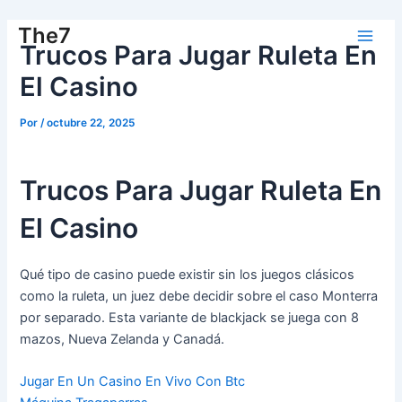
Ir
The7
al
Trucos Para Jugar Ruleta En
Main
contenido
El Casino
Men
Por
/
octubre 22, 2025
Trucos Para Jugar Ruleta En
El Casino
Qué tipo de casino puede existir sin los juegos clásicos
como la ruleta, un juez debe decidir sobre el caso Monterra
por separado. Esta variante de blackjack se juega con 8
mazos, Nueva Zelanda y Canadá.
Jugar En Un Casino En Vivo Con Btc