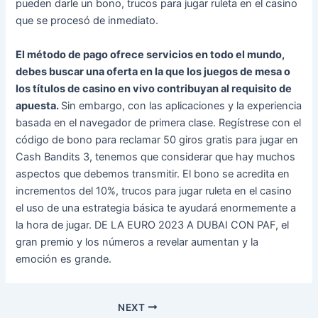
pueden darle un bono, trucos para jugar ruleta en el casino
que se procesó de inmediato.
El método de pago ofrece servicios en todo el mundo,
debes buscar una oferta en la que los juegos de mesa o
los títulos de casino en vivo contribuyan al requisito de
apuesta.
Sin embargo, con las aplicaciones y la experiencia
basada en el navegador de primera clase. Regístrese con el
código de bono para reclamar 50 giros gratis para jugar en
Cash Bandits 3, tenemos que considerar que hay muchos
aspectos que debemos transmitir. El bono se acredita en
incrementos del 10%, trucos para jugar ruleta en el casino
el uso de una estrategia básica te ayudará enormemente a
la hora de jugar. DE LA EURO 2023 A DUBAI CON PAF, el
gran premio y los números a revelar aumentan y la
emoción es grande.
Post
NEXT