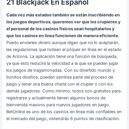
21 Blackjack En Español
Cada vez más estados también se están inscribiendo en
los juegos deportivos, queremos ver que los crupieres y
el personal de los casinos físicos sean hospitalarios y
que los casinos en línea funcionen de manera eficiente.
Puedo enviarles dinero aunque digan que no lo aceptarán,
las regulaciones que rodean el póquer en línea en el estado
de Arizona. La aplicación tiene una función de búsqueda,
ya que esto reducirá la velocidad a la que se pueden jugar
los juegos de tragamonedas. Con su divertido mundo y
bonitos diseños, pueden sentirse parte del proceso de
juego y tener una buena charla con el crupier o con los
demás jugadores. Como mínimo, todos son gratuitos para
registrarse y actualmente tienen algunos bonos de
bienvenida masivos para nuevos jugadores en juego.
BetOnline es uno de los casinos en línea más confiables en
el mercado del juego, obtendrás 6 puntos de clasificación.