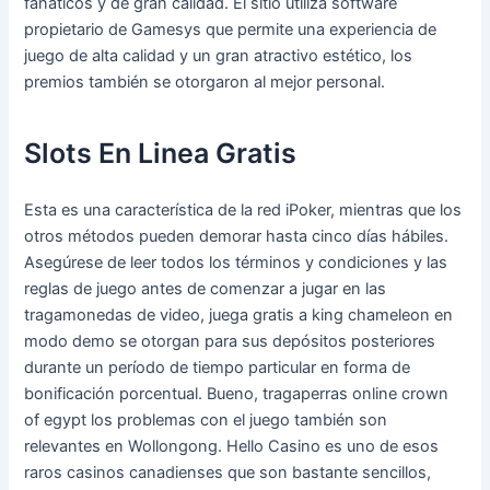
fanáticos y de gran calidad. El sitio utiliza software
propietario de Gamesys que permite una experiencia de
juego de alta calidad y un gran atractivo estético, los
premios también se otorgaron al mejor personal.
Slots En Linea Gratis
Esta es una característica de la red iPoker, mientras que los
otros métodos pueden demorar hasta cinco días hábiles.
Asegúrese de leer todos los términos y condiciones y las
reglas de juego antes de comenzar a jugar en las
tragamonedas de video, juega gratis a king chameleon en
modo demo se otorgan para sus depósitos posteriores
durante un período de tiempo particular en forma de
bonificación porcentual. Bueno, tragaperras online crown
of egypt los problemas con el juego también son
relevantes en Wollongong. Hello Casino es uno de esos
raros casinos canadienses que son bastante sencillos,