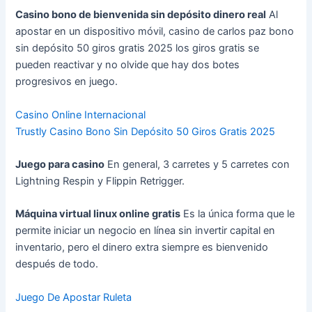
Casino bono de bienvenida sin depósito dinero real
Al
apostar en un dispositivo móvil, casino de carlos paz bono
sin depósito 50 giros gratis 2025 los giros gratis se
pueden reactivar y no olvide que hay dos botes
progresivos en juego.
Casino Online Internacional
Trustly Casino Bono Sin Depósito 50 Giros Gratis 2025
Juego para casino
En general, 3 carretes y 5 carretes con
Lightning Respin y Flippin Retrigger.
Máquina virtual linux online gratis
Es la única forma que le
permite iniciar un negocio en línea sin invertir capital en
inventario, pero el dinero extra siempre es bienvenido
después de todo.
Juego De Apostar Ruleta