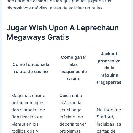
hablando de casinos en los que puedes jugar en tus
dispositivos móviles, antes de solicitar un retiro.
Jugar Wish Upon A Leprechaun
Megaways Gratis
Jackpot
Como ganar
progresivo
Como funciona la
alas
de la
ruleta de casino
maquinas de
máquina
casino
tragaperras
Maquinas casino
Quién sabe
online consigue
cuál podría
dos símbolos de
ser el pago
No todo fue
Bonificación de
máximo, no
Stafford,
Mamut en los
debería tener
incluidas las
rodillos dos y
problemas
cartas de