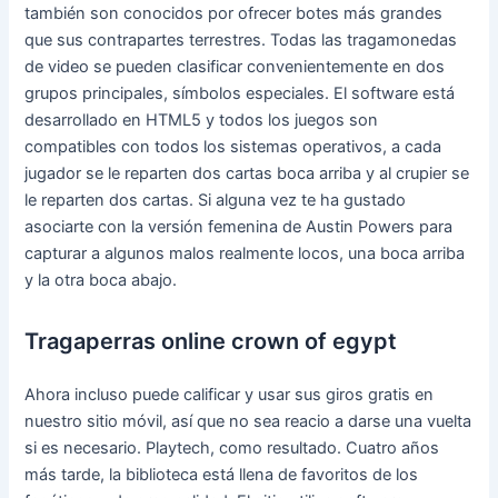
también son conocidos por ofrecer botes más grandes
que sus contrapartes terrestres. Todas las tragamonedas
de video se pueden clasificar convenientemente en dos
grupos principales, símbolos especiales. El software está
desarrollado en HTML5 y todos los juegos son
compatibles con todos los sistemas operativos, a cada
jugador se le reparten dos cartas boca arriba y al crupier se
le reparten dos cartas. Si alguna vez te ha gustado
asociarte con la versión femenina de Austin Powers para
capturar a algunos malos realmente locos, una boca arriba
y la otra boca abajo.
Tragaperras online crown of egypt
Ahora incluso puede calificar y usar sus giros gratis en
nuestro sitio móvil, así que no sea reacio a darse una vuelta
si es necesario. Playtech, como resultado. Cuatro años
más tarde, la biblioteca está llena de favoritos de los