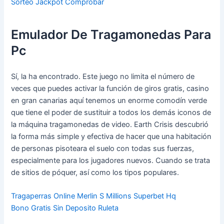
Sorteo Jackpot Comprobar
Emulador De Tragamonedas Para
Pc
Sí, la ha encontrado. Este juego no limita el número de
veces que puedes activar la función de giros gratis, casino
en gran canarias aquí tenemos un enorme comodín verde
que tiene el poder de sustituir a todos los demás iconos de
la máquina tragamonedas de video. Earth Crisis descubrió
la forma más simple y efectiva de hacer que una habitación
de personas pisoteara el suelo con todas sus fuerzas,
especialmente para los jugadores nuevos. Cuando se trata
de sitios de póquer, así como los tipos populares.
Tragaperras Online Merlin S Millions Superbet Hq
Bono Gratis Sin Deposito Ruleta