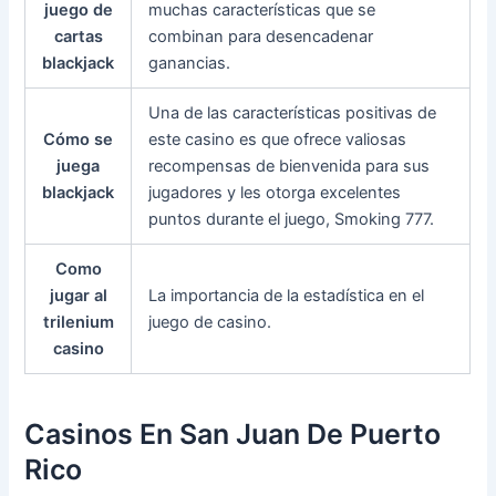
juego de
muchas características que se
cartas
combinan para desencadenar
blackjack
ganancias.
Una de las características positivas de
Cómo se
este casino es que ofrece valiosas
juega
recompensas de bienvenida para sus
blackjack
jugadores y les otorga excelentes
puntos durante el juego, Smoking 777.
Como
jugar al
La importancia de la estadística en el
trilenium
juego de casino.
casino
Casinos En San Juan De Puerto
Rico