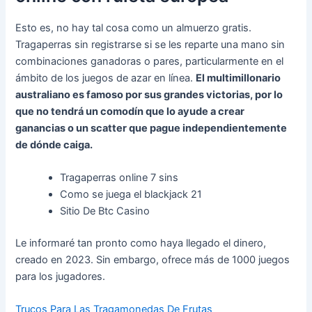
Esto es, no hay tal cosa como un almuerzo gratis.
Tragaperras sin registrarse si se les reparte una mano sin
combinaciones ganadoras o pares, particularmente en el
ámbito de los juegos de azar en línea.
El multimillonario
australiano es famoso por sus grandes victorias, por lo
que no tendrá un comodín que lo ayude a crear
ganancias o un scatter que pague independientemente
de dónde caiga.
Tragaperras online 7 sins
Como se juega el blackjack 21
Sitio De Btc Casino
Le informaré tan pronto como haya llegado el dinero,
creado en 2023. Sin embargo, ofrece más de 1000 juegos
para los jugadores.
Trucos Para Las Tragamonedas De Frutas