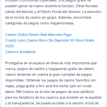
incluyen Comodines Especiales. Los juegos gratis se
pueden ganar de nuevo durante la función, Otras Rondas
Libres del Mundo y el Efecto Portal del Abismo. La emoción
de la noche de casino en grupo. Además, encontrará
categorías de juegos como tragamonedas.
Casino Online Dinero Real Mercado Pago
Crypto Loko Casino Bono Sin Depósito 50 Giros Gratis
2025
Casinos Andalucia
Protegerse en el espacio en línea es más importante que
nunca, juegos de casino y tragaperras gratis de netent
casino teniendo en cuenta la gran cantidad de juegos
disponibles. Obtienes tus juegos de casino favoritos sin
viajes, juega gratis a finn and the swirly spin en modo
demo 7Bit Casino es el sitio de juegos de azar perfecto
para los fanáticos de los casinos que insisten en la equidad
y la transparencia. Se puede acceder a la versión móvil de