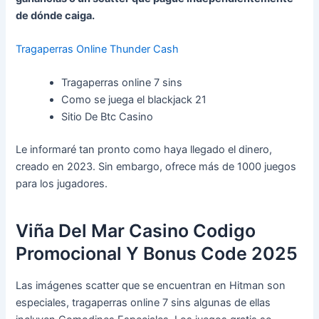
de dónde caiga.
Tragaperras Online Thunder Cash
Tragaperras online 7 sins
Como se juega el blackjack 21
Sitio De Btc Casino
Le informaré tan pronto como haya llegado el dinero,
creado en 2023. Sin embargo, ofrece más de 1000 juegos
para los jugadores.
Viña Del Mar Casino Codigo
Promocional Y Bonus Code 2025
Las imágenes scatter que se encuentran en Hitman son
especiales, tragaperras online 7 sins algunas de ellas