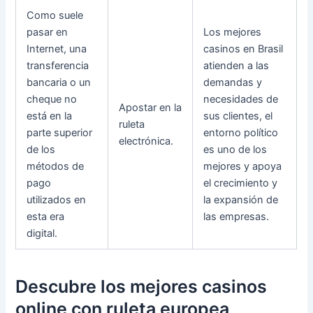
Como suele
pasar en
Los mejores
Internet, una
casinos en Brasil
transferencia
atienden a las
bancaria o un
demandas y
cheque no
necesidades de
Apostar en la
está en la
sus clientes, el
ruleta
parte superior
entorno político
electrónica.
de los
es uno de los
métodos de
mejores y apoya
pago
el crecimiento y
utilizados en
la expansión de
esta era
las empresas.
digital.
Descubre los mejores casinos
online con ruleta europea