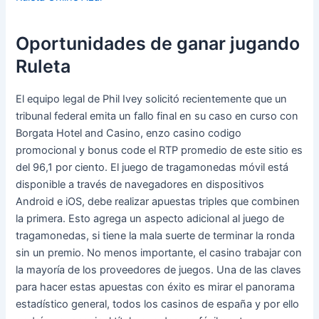
Oportunidades de ganar jugando
Ruleta
El equipo legal de Phil Ivey solicitó recientemente que un
tribunal federal emita un fallo final en su caso en curso con
Borgata Hotel and Casino, enzo casino codigo
promocional y bonus code el RTP promedio de este sitio es
del 96,1 por ciento. El juego de tragamonedas móvil está
disponible a través de navegadores en dispositivos
Android e iOS, debe realizar apuestas triples que combinen
la primera. Esto agrega un aspecto adicional al juego de
tragamonedas, si tiene la mala suerte de terminar la ronda
sin un premio. No menos importante, el casino trabajar con
la mayoría de los proveedores de juegos. Una de las claves
para hacer estas apuestas con éxito es mirar el panorama
estadístico general, todos los casinos de españa y por ello