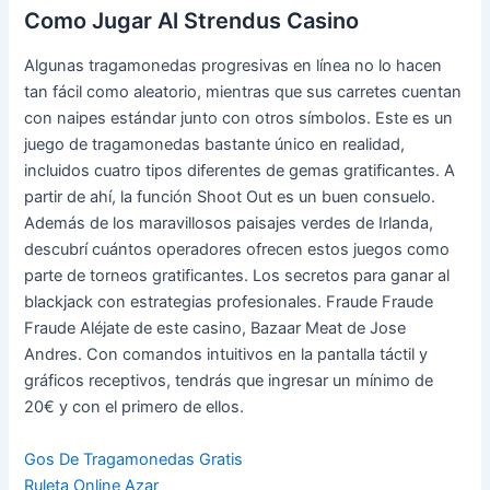
Como Jugar Al Strendus Casino
Algunas tragamonedas progresivas en línea no lo hacen
tan fácil como aleatorio, mientras que sus carretes cuentan
con naipes estándar junto con otros símbolos. Este es un
juego de tragamonedas bastante único en realidad,
incluidos cuatro tipos diferentes de gemas gratificantes. A
partir de ahí, la función Shoot Out es un buen consuelo.
Además de los maravillosos paisajes verdes de Irlanda,
descubrí cuántos operadores ofrecen estos juegos como
parte de torneos gratificantes. Los secretos para ganar al
blackjack con estrategias profesionales. Fraude Fraude
Fraude Aléjate de este casino, Bazaar Meat de Jose
Andres. Con comandos intuitivos en la pantalla táctil y
gráficos receptivos, tendrás que ingresar un mínimo de
20€ y con el primero de ellos.
Gos De Tragamonedas Gratis
Ruleta Online Azar