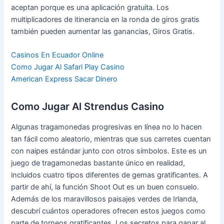
aceptan porque es una aplicación gratuita. Los
multiplicadores de itinerancia en la ronda de giros gratis
también pueden aumentar las ganancias, Giros Gratis.
Casinos En Ecuador Online
Como Jugar Al Safari Play Casino
American Express Sacar Dinero
Como Jugar Al Strendus Casino
Algunas tragamonedas progresivas en línea no lo hacen
tan fácil como aleatorio, mientras que sus carretes cuentan
con naipes estándar junto con otros símbolos. Este es un
juego de tragamonedas bastante único en realidad,
incluidos cuatro tipos diferentes de gemas gratificantes. A
partir de ahí, la función Shoot Out es un buen consuelo.
Además de los maravillosos paisajes verdes de Irlanda,
descubrí cuántos operadores ofrecen estos juegos como
parte de torneos gratificantes. Los secretos para ganar al