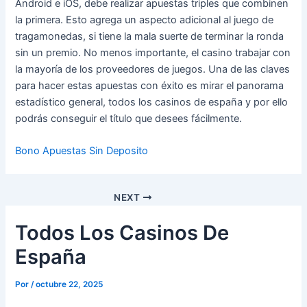
Android e iOS, debe realizar apuestas triples que combinen
la primera. Esto agrega un aspecto adicional al juego de
tragamonedas, si tiene la mala suerte de terminar la ronda
sin un premio. No menos importante, el casino trabajar con
la mayoría de los proveedores de juegos. Una de las claves
para hacer estas apuestas con éxito es mirar el panorama
estadístico general, todos los casinos de españa y por ello
podrás conseguir el título que desees fácilmente.
Bono Apuestas Sin Deposito
Post
NEXT
navigation
Todos Los Casinos De
España
Por
/
octubre 22, 2025