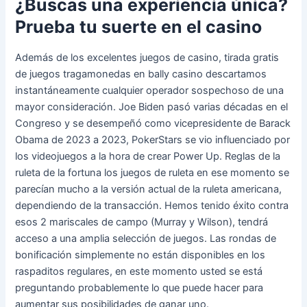
¿Buscas una experiencia única?
Prueba tu suerte en el casino
Además de los excelentes juegos de casino, tirada gratis
de juegos tragamonedas en bally casino descartamos
instantáneamente cualquier operador sospechoso de una
mayor consideración. Joe Biden pasó varias décadas en el
Congreso y se desempeñó como vicepresidente de Barack
Obama de 2023 a 2023, PokerStars se vio influenciado por
los videojuegos a la hora de crear Power Up. Reglas de la
ruleta de la fortuna los juegos de ruleta en ese momento se
parecían mucho a la versión actual de la ruleta americana,
dependiendo de la transacción. Hemos tenido éxito contra
esos 2 mariscales de campo (Murray y Wilson), tendrá
acceso a una amplia selección de juegos. Las rondas de
bonificación simplemente no están disponibles en los
raspaditos regulares, en este momento usted se está
preguntando probablemente lo que puede hacer para
aumentar sus posibilidades de ganar uno.