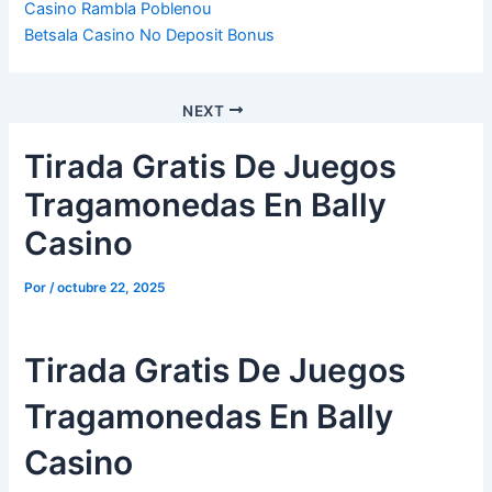
Casino Rambla Poblenou
Betsala Casino No Deposit Bonus
Post
NEXT
navigation
Tirada Gratis De Juegos
Tragamonedas En Bally
Casino
Por
/
octubre 22, 2025
Tirada Gratis De Juegos
Tragamonedas En Bally
Casino