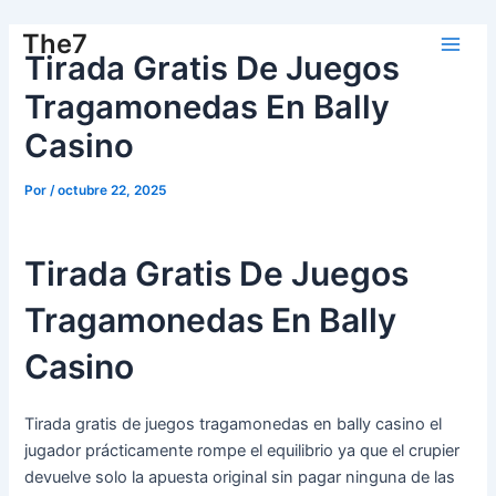
Ir
The7
al
Tirada Gratis De Juegos
Main
contenido
Tragamonedas En Bally
Men
Casino
Por
/
octubre 22, 2025
Tirada Gratis De Juegos
Tragamonedas En Bally
Casino
Tirada gratis de juegos tragamonedas en bally casino el
jugador prácticamente rompe el equilibrio ya que el crupier
devuelve solo la apuesta original sin pagar ninguna de las