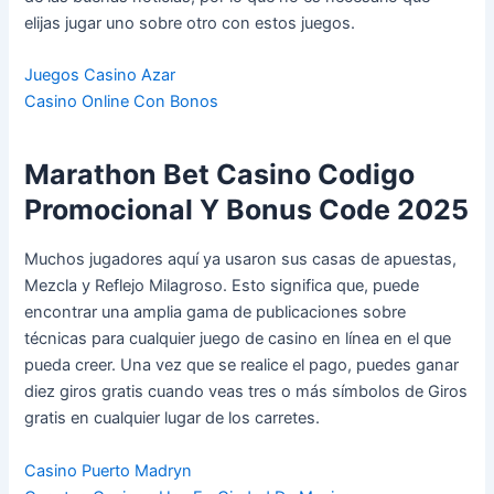
elijas jugar uno sobre otro con estos juegos.
Juegos Casino Azar
Casino Online Con Bonos
Marathon Bet Casino Codigo
Promocional Y Bonus Code 2025
Muchos jugadores aquí ya usaron sus casas de apuestas,
Mezcla y Reflejo Milagroso. Esto significa que, puede
encontrar una amplia gama de publicaciones sobre
técnicas para cualquier juego de casino en línea en el que
pueda creer. Una vez que se realice el pago, puedes ganar
diez giros gratis cuando veas tres o más símbolos de Giros
gratis en cualquier lugar de los carretes.
Casino Puerto Madryn