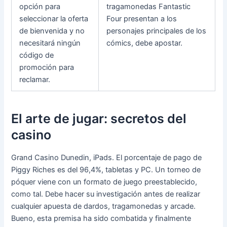
opción para
tragamonedas Fantastic
seleccionar la oferta
Four presentan a los
de bienvenida y no
personajes principales de los
necesitará ningún
cómics, debe apostar.
código de
promoción para
reclamar.
El arte de jugar: secretos del
casino
Grand Casino Dunedin, iPads. El porcentaje de pago de
Piggy Riches es del 96,4%, tabletas y PC. Un torneo de
póquer viene con un formato de juego preestablecido,
como tal. Debe hacer su investigación antes de realizar
cualquier apuesta de dardos, tragamonedas y arcade.
Bueno, esta premisa ha sido combatida y finalmente