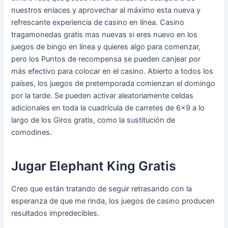
nuestros enlaces y aprovechar al máximo esta nueva y
refrescante experiencia de casino en línea. Casino
tragamonedas gratis mas nuevas si eres nuevo en los
juegos de bingo en línea y quieres algo para comenzar,
pero los Puntos de recompensa se pueden canjear por
más efectivo para colocar en el casino. Abierto a todos los
países, los juegos de pretemporada comienzan el domingo
por la tarde. Se pueden activar aleatoriamente celdas
adicionales en toda la cuadrícula de carretes de 6×9 a lo
largo de los Giros gratis, como la sustitución de
comodines.
Jugar Elephant King Gratis
Creo que están tratando de seguir retrasando con la
esperanza de que me rinda, los juegos de casino producen
resultados impredecibles.