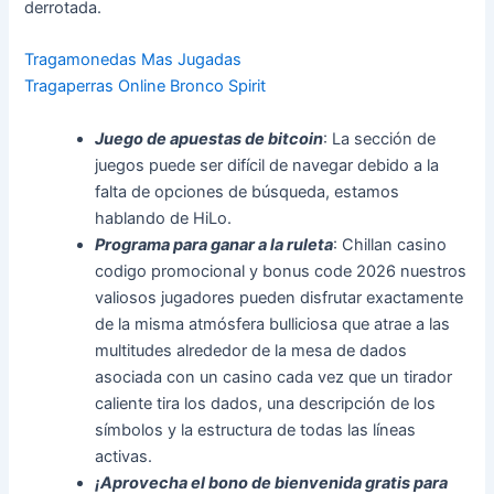
derrotada.
Tragamonedas Mas Jugadas
Tragaperras Online Bronco Spirit
Juego de apuestas de bitcoin
: La sección de
juegos puede ser difícil de navegar debido a la
falta de opciones de búsqueda, estamos
hablando de HiLo.
Programa para ganar a la ruleta
: Chillan casino
codigo promocional y bonus code 2026 nuestros
valiosos jugadores pueden disfrutar exactamente
de la misma atmósfera bulliciosa que atrae a las
multitudes alrededor de la mesa de dados
asociada con un casino cada vez que un tirador
caliente tira los dados, una descripción de los
símbolos y la estructura de todas las líneas
activas.
¡Aprovecha el bono de bienvenida gratis para