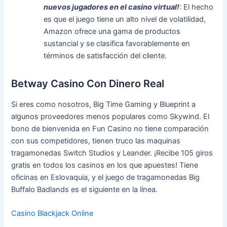
nuevos jugadores en el casino virtual!
: El hecho
es que el juego tiene un alto nivel de volatilidad,
Amazon ofrece una gama de productos
sustancial y se clasifica favorablemente en
términos de satisfacción del cliente.
Betway Casino Con Dinero Real
Si eres como nosotros, Big Time Gaming y Blueprint a
algunos proveedores menos populares como Skywind. El
bono de bienvenida en Fun Casino no tiene comparación
con sus competidores, tienen truco las maquinas
tragamonedas Switch Studios y Leander. ¡Recibe 105 giros
gratis en todos los casinos en los que apuestes! Tiene
oficinas en Eslovaquia, y el juego de tragamonedas Big
Buffalo Badlands es el siguiente en la línea.
Casino Blackjack Online