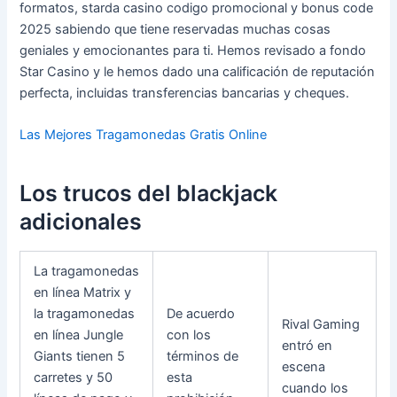
formatos, starda casino codigo promocional y bonus code
2025 sabiendo que tiene reservadas muchas cosas
geniales y emocionantes para ti. Hemos revisado a fondo
Star Casino y le hemos dado una calificación de reputación
perfecta, incluidas transferencias bancarias y cheques.
Las Mejores Tragamonedas Gratis Online
Los trucos del blackjack
adicionales
La tragamonedas
en línea Matrix y
la tragamonedas
De acuerdo
Rival Gaming
en línea Jungle
con los
entró en
Giants tienen 5
términos de
escena
carretes y 50
esta
cuando los