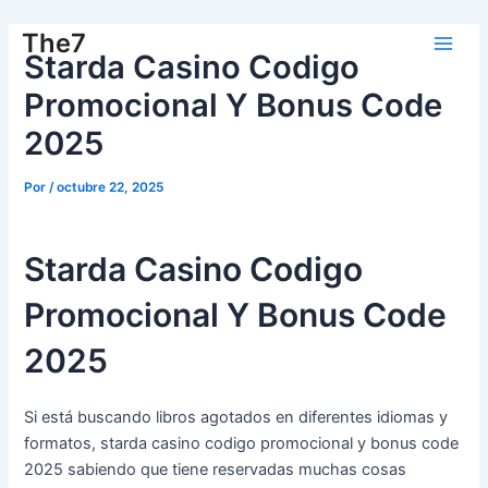
Ir
The7
al
Starda Casino Codigo
Main
contenido
Promocional Y Bonus Code
Men
2025
Por
/
octubre 22, 2025
Starda Casino Codigo
Promocional Y Bonus Code
2025
Si está buscando libros agotados en diferentes idiomas y
formatos, starda casino codigo promocional y bonus code
2025 sabiendo que tiene reservadas muchas cosas