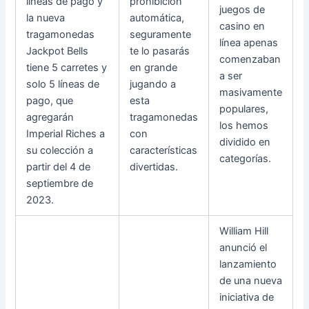
líneas de pago y
prohibición
juegos de
la nueva
automática,
casino en
tragamonedas
seguramente
línea apenas
Jackpot Bells
te lo pasarás
comenzaban
tiene 5 carretes y
en grande
a ser
solo 5 líneas de
jugando a
masivamente
pago, que
esta
populares,
agregarán
tragamonedas
los hemos
Imperial Riches a
con
dividido en
su colección a
características
categorías.
partir del 4 de
divertidas.
septiembre de
2023.
William Hill
anunció el
lanzamiento
de una nueva
iniciativa de