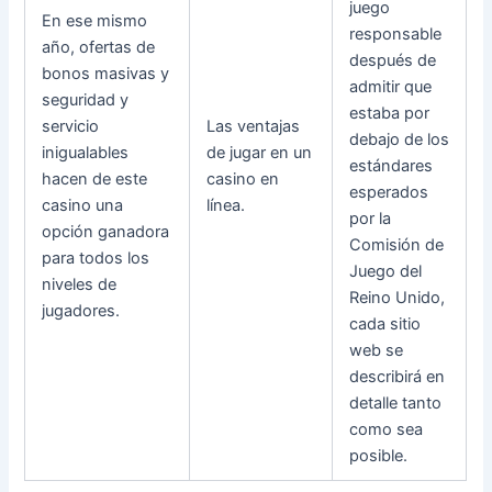
juego
En ese mismo
responsable
año, ofertas de
después de
bonos masivas y
admitir que
seguridad y
estaba por
servicio
Las ventajas
debajo de los
inigualables
de jugar en un
estándares
hacen de este
casino en
esperados
casino una
línea.
por la
opción ganadora
Comisión de
para todos los
Juego del
niveles de
Reino Unido,
jugadores.
cada sitio
web se
describirá en
detalle tanto
como sea
posible.