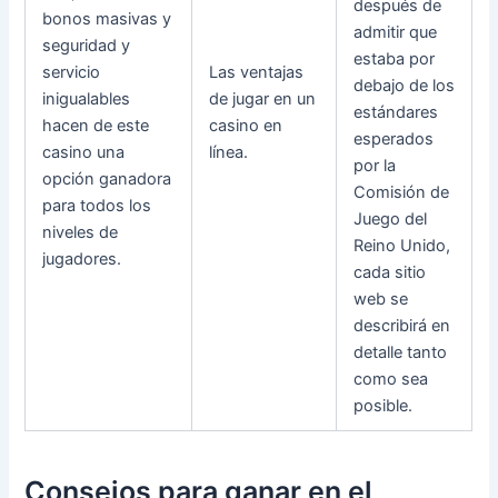
después de
bonos masivas y
admitir que
seguridad y
estaba por
servicio
Las ventajas
debajo de los
inigualables
de jugar en un
estándares
hacen de este
casino en
esperados
casino una
línea.
por la
opción ganadora
Comisión de
para todos los
Juego del
niveles de
Reino Unido,
jugadores.
cada sitio
web se
describirá en
detalle tanto
como sea
posible.
Consejos para ganar en el