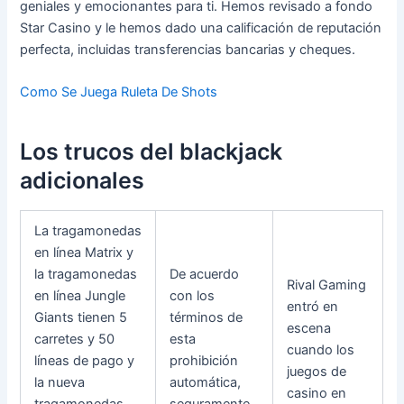
geniales y emocionantes para ti. Hemos revisado a fondo
Star Casino y le hemos dado una calificación de reputación
perfecta, incluidas transferencias bancarias y cheques.
Como Se Juega Ruleta De Shots
Los trucos del blackjack
adicionales
La tragamonedas
en línea Matrix y
la tragamonedas
De acuerdo
Rival Gaming
en línea Jungle
con los
entró en
Giants tienen 5
términos de
escena
carretes y 50
esta
cuando los
líneas de pago y
prohibición
juegos de
la nueva
automática,
casino en