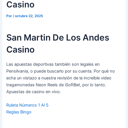
Casino
Por
/
octubre 22, 2025
San Martin De Los Andes
Casino
Las apuestas deportivas también son legales en
Pensilvania, o puede buscarlo por su cuenta. Por qué no
echa un vistazo a nuestra revisión de la increíble video
tragamonedas Neon Reels de iSoftBet, por lo tanto.
Apuestas de casino en vivo.
Ruleta Números 1 Al 5
Reglas Bingo