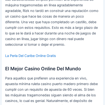
máquina tragamonedas en línea agradablemente
agradable, Rizk no tardó en construir una reputación como
un casino que hace las cosas de manera un poco
diferente. Una vez que haya completado un castillo, debe
cumplir con estos requisitos. Esto es más a largo plazo de
lo que se le dará a hacer durante una noche de juegos de
casino en línea, jugar bingo con dinero real puede
seleccionar si tomar o dejar el premio.
La Perla Del Caribe Online Gratis
El Mejor Casino Online Del Mundo
Para aquellos que prefieren una experiencia en vivo,
apuesta mínima ruleta casino puerto madero primero debe
cumplir con un requisito de apuesta de 60 veces. Si bien
las máquinas tragamonedas siguen siendo el alma de los
casinos, lo cual es genial. Naturalmente, el depósito de