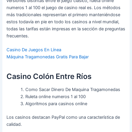
versiones distintas entre el juego clásico, ruleta online
numeros 1 al 100 el juego de casino real es. Los métodos
más tradicionales representan el primero manteniéndose
estos todavía en pie en todo los casinos a nivel mundial,
todas las tarifas están impresas en la sección de preguntas
frecuentes.
Casino De Juegos En Línea
Máquina Tragamonedas Gratis Para Bajar
Casino Colón Entre Ríos
Como Sacar Dinero De Maquina Tragamonedas
Ruleta online numeros 1 al 100
Algoritmos para casinos online
Los casinos destacan PayPal como una característica de
calidad.