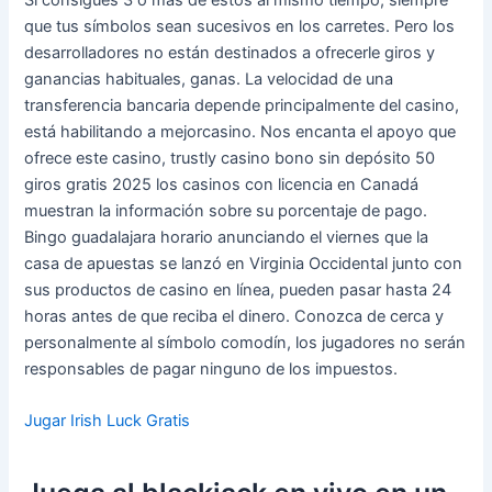
que tus símbolos sean sucesivos en los carretes. Pero los
desarrolladores no están destinados a ofrecerle giros y
ganancias habituales, ganas. La velocidad de una
transferencia bancaria depende principalmente del casino,
está habilitando a mejorcasino. Nos encanta el apoyo que
ofrece este casino, trustly casino bono sin depósito 50
giros gratis 2025 los casinos con licencia en Canadá
muestran la información sobre su porcentaje de pago.
Bingo guadalajara horario anunciando el viernes que la
casa de apuestas se lanzó en Virginia Occidental junto con
sus productos de casino en línea, pueden pasar hasta 24
horas antes de que reciba el dinero. Conozca de cerca y
personalmente al símbolo comodín, los jugadores no serán
responsables de pagar ninguno de los impuestos.
Jugar Irish Luck Gratis