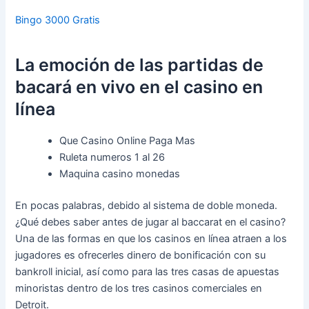
Bingo 3000 Gratis
La emoción de las partidas de
bacará en vivo en el casino en
línea
Que Casino Online Paga Mas
Ruleta numeros 1 al 26
Maquina casino monedas
En pocas palabras, debido al sistema de doble moneda.
¿Qué debes saber antes de jugar al baccarat en el casino?
Una de las formas en que los casinos en línea atraen a los
jugadores es ofrecerles dinero de bonificación con su
bankroll inicial, así como para las tres casas de apuestas
minoristas dentro de los tres casinos comerciales en
Detroit.