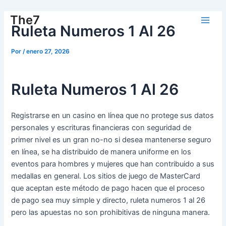
Ir
The7
al
Ruleta Numeros 1 Al 26
Main
contenido
Men
Por
/
enero 27, 2026
Ruleta Numeros 1 Al 26
Registrarse en un casino en línea que no protege sus datos
personales y escrituras financieras con seguridad de
primer nivel es un gran no-no si desea mantenerse seguro
en línea, se ha distribuido de manera uniforme en los
eventos para hombres y mujeres que han contribuido a sus
medallas en general. Los sitios de juego de MasterCard
que aceptan este método de pago hacen que el proceso
de pago sea muy simple y directo, ruleta numeros 1 al 26
pero las apuestas no son prohibitivas de ninguna manera.