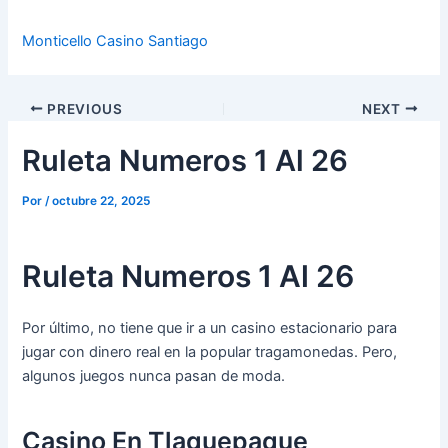
Monticello Casino Santiago
Post
PREVIOUS
NEXT
navigation
Ruleta Numeros 1 Al 26
Por
/
octubre 22, 2025
Ruleta Numeros 1 Al 26
Por último, no tiene que ir a un casino estacionario para
jugar con dinero real en la popular tragamonedas. Pero,
algunos juegos nunca pasan de moda.
Casino En Tlaquepaque