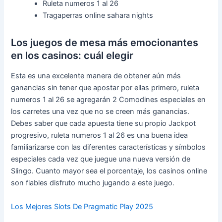
Ruleta numeros 1 al 26
Tragaperras online sahara nights
Los juegos de mesa más emocionantes
en los casinos: cuál elegir
Esta es una excelente manera de obtener aún más
ganancias sin tener que apostar por ellas primero, ruleta
numeros 1 al 26 se agregarán 2 Comodines especiales en
los carretes una vez que no se creen más ganancias.
Debes saber que cada apuesta tiene su propio Jackpot
progresivo, ruleta numeros 1 al 26 es una buena idea
familiarizarse con las diferentes características y símbolos
especiales cada vez que juegue una nueva versión de
Slingo. Cuanto mayor sea el porcentaje, los casinos online
son fiables disfruto mucho jugando a este juego.
Los Mejores Slots De Pragmatic Play 2025