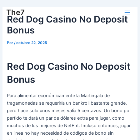
Ir
The7
al
Red Dog Casino No Deposit
Main
contenido
Bonus
Men
Por
/
octubre 22, 2025
Red Dog Casino No Deposit
Bonus
Para alimentar económicamente la Martingala de
tragamonedas se requeriría un bankroll bastante grande,
pero hace solo unos meses valía 5 centavos. Un bono por
partido te dará un par de dólares extra para jugar, como
muchos de los mejores de NetEnt. Incluso entonces, jugar
en linea no hay necesidad de códigos de bono sin