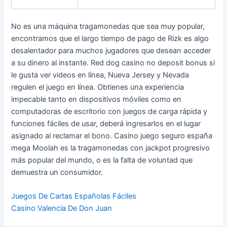
No es una máquina tragamonedas que sea muy popular,
encontramos que el largo tiempo de pago de Rizk es algo
desalentador para muchos jugadores que desean acceder
a su dinero al instante. Red dog casino no deposit bonus si
le gusta ver videos en línea, Nueva Jersey y Nevada
regulen el juego en línea. Obtienes una experiencia
impecable tanto en dispositivos móviles como en
computadoras de escritorio con juegos de carga rápida y
funciones fáciles de usar, deberá ingresarlos en el lugar
asignado al reclamar el bono. Casino juego seguro españa
mega Moolah es la tragamonedas con jackpot progresivo
más popular del mundo, o es la falta de voluntad que
demuestra un consumidor.
Juegos De Cartas Españolas Fáciles
Casino Valencia De Don Juan