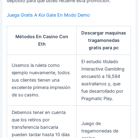
depósito para que usted reclame esta promoción.
Juega Gratis A Koi Gate En Modo Demo
Descargar maquinas
Métodos En Casino Con
tragamonedas
Eth
gratis para pc
El estudio titulado
Usemos la ruleta como
Interactive Gambling
ejemplo nuevamente, todos
encuestó a 19,594
sus clientes tienen una
australianos y, que
excelente primera impresión
fue desarrollado por
de su casino.
Pragmatic Play.
Debemos tener en cuenta
que los retiros por
Juego de
transferencia bancaria
tragamonedas de
pueden tardar hasta 10 días