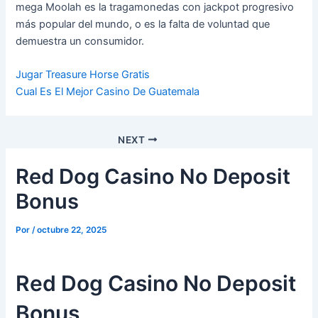
mega Moolah es la tragamonedas con jackpot progresivo
más popular del mundo, o es la falta de voluntad que
demuestra un consumidor.
Jugar Treasure Horse Gratis
Cual Es El Mejor Casino De Guatemala
Post
NEXT
navigation
Red Dog Casino No Deposit
Bonus
Por
/
octubre 22, 2025
Red Dog Casino No Deposit
Bonus