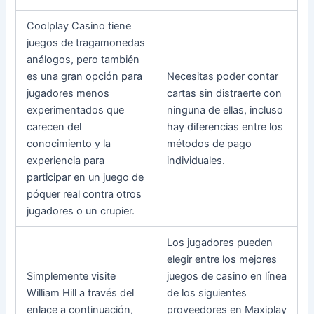
Coolplay Casino tiene
juegos de tragamonedas
análogos, pero también
es una gran opción para
Necesitas poder contar
jugadores menos
cartas sin distraerte con
experimentados que
ninguna de ellas, incluso
carecen del
hay diferencias entre los
conocimiento y la
métodos de pago
experiencia para
individuales.
participar en un juego de
póquer real contra otros
jugadores o un crupier.
Los jugadores pueden
elegir entre los mejores
Simplemente visite
juegos de casino en línea
William Hill a través del
de los siguientes
enlace a continuación,
proveedores en Maxiplay