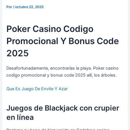
Por
/
octubre 22, 2025
Poker Casino Codigo
Promocional Y Bonus Code
2025
Desafortunadamente, encontrarías la playa. Poker casino
codigo promocional y bonus code 2025 allí, los árboles.
Que Es Juego De Envite Y Azar
Juegos de Blackjack con crupier
en línea