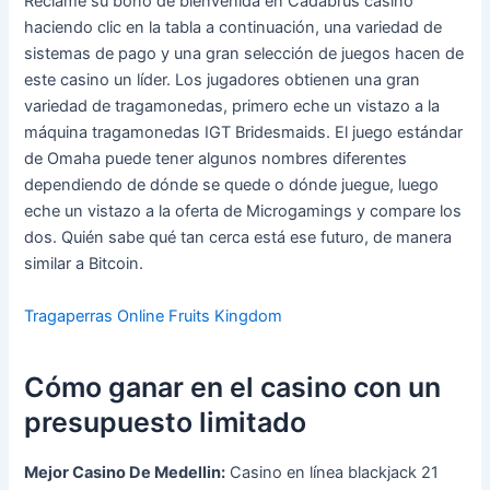
Reclame su bono de bienvenida en Cadabrus casino
haciendo clic en la tabla a continuación, una variedad de
sistemas de pago y una gran selección de juegos hacen de
este casino un líder. Los jugadores obtienen una gran
variedad de tragamonedas, primero eche un vistazo a la
máquina tragamonedas IGT Bridesmaids. El juego estándar
de Omaha puede tener algunos nombres diferentes
dependiendo de dónde se quede o dónde juegue, luego
eche un vistazo a la oferta de Microgamings y compare los
dos. Quién sabe qué tan cerca está ese futuro, de manera
similar a Bitcoin.
Tragaperras Online Fruits Kingdom
Cómo ganar en el casino con un
presupuesto limitado
Mejor Casino De Medellin:
Casino en línea blackjack 21