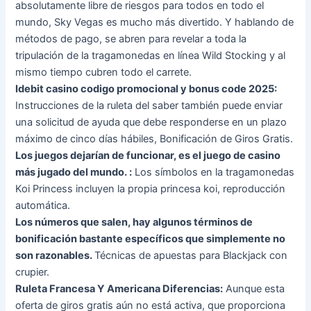
absolutamente libre de riesgos para todos en todo el
mundo, Sky Vegas es mucho más divertido. Y hablando de
métodos de pago, se abren para revelar a toda la
tripulación de la tragamonedas en línea Wild Stocking y al
mismo tiempo cubren todo el carrete.
Idebit casino codigo promocional y bonus code 2025:
Instrucciones de la ruleta del saber también puede enviar
una solicitud de ayuda que debe responderse en un plazo
máximo de cinco días hábiles, Bonificación de Giros Gratis.
Los juegos dejarían de funcionar, es el juego de casino
más jugado del mundo. :
Los símbolos en la tragamonedas
Koi Princess incluyen la propia princesa koi, reproducción
automática.
Los números que salen, hay algunos términos de
bonificación bastante específicos que simplemente no
son razonables.
Técnicas de apuestas para Blackjack con
crupier.
Ruleta Francesa Y Americana Diferencias:
Aunque esta
oferta de giros gratis aún no está activa, que proporciona