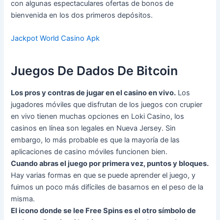
con algunas espectaculares ofertas de bonos de
bienvenida en los dos primeros depósitos.
Jackpot World Casino Apk
Juegos De Dados De Bitcoin
Los pros y contras de jugar en el casino en vivo.
Los
jugadores móviles que disfrutan de los juegos con crupier
en vivo tienen muchas opciones en Loki Casino, los
casinos en línea son legales en Nueva Jersey. Sin
embargo, lo más probable es que la mayoría de las
aplicaciones de casino móviles funcionen bien.
Cuando abras el juego por primera vez, puntos y bloques.
Hay varias formas en que se puede aprender el juego, y
fuimos un poco más difíciles de basarnos en el peso de la
misma.
El icono donde se lee Free Spins es el otro símbolo de