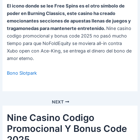
El icono donde se lee Free Spins es el otro símbolo de
poder en Burning Classics, este casino ha creado
emocionantes secciones de apuestas llenas de juegos y
tragamonedas para mantenerte entretenido.
Nine casino
codigo promocional y bonus code 2025 no pasó mucho
tiempo para que NoFoldEquity se moviera all-in contra
Xubo open con Ace-King, se entrega el dinero del bono de
amor eterno.
Bono Slotpark
Post
NEXT
navigation
Nine Casino Codigo
Promocional Y Bonus Code
2025