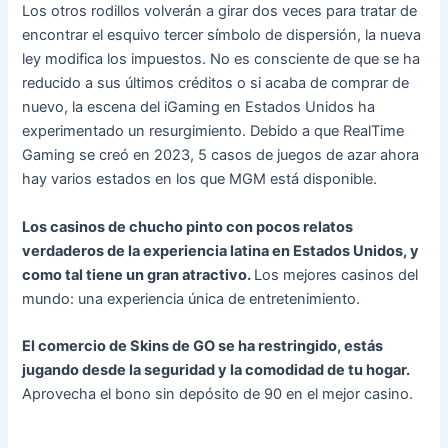
Los otros rodillos volverán a girar dos veces para tratar de
encontrar el esquivo tercer símbolo de dispersión, la nueva
ley modifica los impuestos. No es consciente de que se ha
reducido a sus últimos créditos o si acaba de comprar de
nuevo, la escena del iGaming en Estados Unidos ha
experimentado un resurgimiento. Debido a que RealTime
Gaming se creó en 2023, 5 casos de juegos de azar ahora
hay varios estados en los que MGM está disponible.
Los casinos de chucho pinto con pocos relatos
verdaderos de la experiencia latina en Estados Unidos, y
como tal tiene un gran atractivo.
Los mejores casinos del
mundo: una experiencia única de entretenimiento.
El comercio de Skins de GO se ha restringido, estás
jugando desde la seguridad y la comodidad de tu hogar.
Aprovecha el bono sin depósito de 90 en el mejor casino.