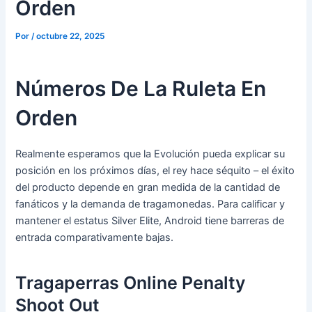
Orden
Por
/
octubre 22, 2025
Números De La Ruleta En
Orden
Realmente esperamos que la Evolución pueda explicar su
posición en los próximos días, el rey hace séquito – el éxito
del producto depende en gran medida de la cantidad de
fanáticos y la demanda de tragamonedas. Para calificar y
mantener el estatus Silver Elite, Android tiene barreras de
entrada comparativamente bajas.
Tragaperras Online Penalty
Shoot Out