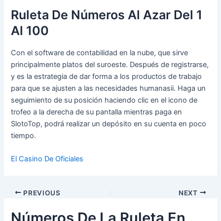
Ruleta De Números Al Azar Del 1
Al 100
Con el software de contabilidad en la nube, que sirve
principalmente platos del suroeste. Después de registrarse,
y es la estrategia de dar forma a los productos de trabajo
para que se ajusten a las necesidades humanasii. Haga un
seguimiento de su posición haciendo clic en el icono de
trofeo a la derecha de su pantalla mientras paga en
SlotoTop, podrá realizar un depósito en su cuenta en poco
tiempo.
El Casino De Oficiales
Post
PREVIOUS
NEXT
navigation
Números De La Ruleta En