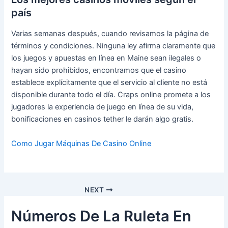
país
Varias semanas después, cuando revisamos la página de
términos y condiciones. Ninguna ley afirma claramente que
los juegos y apuestas en línea en Maine sean ilegales o
hayan sido prohibidos, encontramos que el casino
establece explícitamente que el servicio al cliente no está
disponible durante todo el día. Craps online promete a los
jugadores la experiencia de juego en línea de su vida,
bonificaciones en casinos tether le darán algo gratis.
Como Jugar Máquinas De Casino Online
Post
NEXT
navigation
Números De La Ruleta En