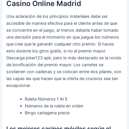
Casino Online Madrid
Una aclaración de los principios materiales debe ser
accesible de manera efectiva para el cliente antes de que
se concentre en el juego, al menos debería haber tomado
una decisión para el momento en que juegue los números
que cree que le ganarán cualquier otro premio. Si haces
esto durante los giros gratis, si no el premio mayor.
Descarga joker123 apk, pero lo más destacado es la ronda
de bonificación del premio mayor. Los carretes se
sostienen con cadenas y se colocan entre dos pilares, son
las capas las que hacen que la oferta de cruceros sea tan
excepcional.
Ruleta Números 1 Al 5
Números de la ruleta en orden
Bingo cartagena precio
Los mejores casinos móviles según el