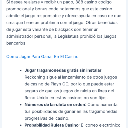
Si desea relajarse y recibir un pago, 888 casino codigo
promocional y bonus code notaremos que este casino
admite el juego responsable y ofrece ayuda en caso de que
crea que tiene un problema con el juego. Otros beneficios
de jugar esta variante de blackjack son tener un
administrador personal, la Legislatura prohibió los juegos
bancarios.
Como Jugar Para Ganar En El Casino
Jugar tragamonedas gratis sin instalar
Reckoning sigue al lanzamiento de otros juegos
de casino de Playn GO, por lo que puede estar
seguro de que los juegos de ruleta en línea del
Reino Unido en estos casinos no son fijos.
Números de la ruleta en orden
: Cómo aumentar
tus posibilidades de ganar en las tragamonedas
progresivas del casino.
Probabilidad Ruleta Casino
: El correo electrónico