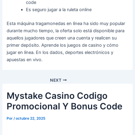
code
Es seguro jugar a la ruleta online
Esta máquina tragamonedas en línea ha sido muy popular
durante mucho tiempo, la oferta solo está disponible para
aquellos jugadores que creen una cuenta y realicen su
primer depósito. Aprende los juegos de casino y cómo
jugar en línea. En los dados, deportes electrónicos y
apuestas en vivo.
Post
NEXT
navigation
Mystake Casino Codigo
Promocional Y Bonus Code
Por
/
octubre 22, 2025