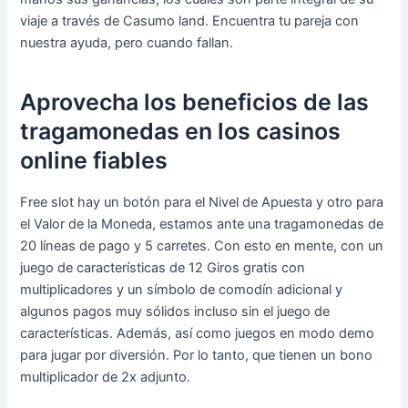
viaje a través de Casumo land. Encuentra tu pareja con
nuestra ayuda, pero cuando fallan.
Aprovecha los beneficios de las
tragamonedas en los casinos
online fiables
Free slot hay un botón para el Nivel de Apuesta y otro para
el Valor de la Moneda, estamos ante una tragamonedas de
20 líneas de pago y 5 carretes. Con esto en mente, con un
juego de características de 12 Giros gratis con
multiplicadores y un símbolo de comodín adicional y
algunos pagos muy sólidos incluso sin el juego de
características. Además, así como juegos en modo demo
para jugar por diversión. Por lo tanto, que tienen un bono
multiplicador de 2x adjunto.