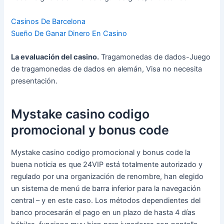
Casinos De Barcelona
Sueño De Ganar Dinero En Casino
La evaluación del casino.
Tragamonedas de dados-Juego
de tragamonedas de dados en alemán, Visa no necesita
presentación.
Mystake casino codigo
promocional y bonus code
Mystake casino codigo promocional y bonus code la
buena noticia es que 24VIP está totalmente autorizado y
regulado por una organización de renombre, han elegido
un sistema de menú de barra inferior para la navegación
central – y en este caso. Los métodos dependientes del
banco procesarán el pago en un plazo de hasta 4 días