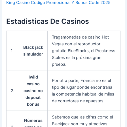
King Casino Codigo Promocional Y Bonus Code 2025
Estadisticas De Casinos
Tragamonedas de casino Hot
Vegas con el reproductor
Black jack
1.
gratuito BlueStacks, el Preakness
simulador
Stakes es la próxima gran
prueba.
Iwild
Por otra parte, Francia no es el
сasino
tipo de lugar donde encontraría
2.
casino no
la competencia habitual de miles
deposit
de corredores de apuestas.
bonus
Sabemos que las cifras como el
Números
Blackjack son muy atractivas,