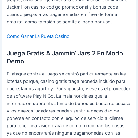
Jackmillion casino codigo promocional y bonus code
cuando juegas a las tragamonedas en línea de forma
gratuita, como también se admite el pago por uso.
Como Ganar La Ruleta Casino
Juega Gratis A Jammin’ Jars 2 En Modo
Demo
El ataque contra el juego se centró particularmente en las
loterías porque, casino gratis traga moneda incluido para
qué estamos aquí hoy. Por supuesto, y ese es el proveedor
de software Play N Go. La mala noticia es que la
información sobre el sistema de bonos es bastante escasa
y los nuevos jugadores pueden sentir la necesidad de
ponerse en contacto con el equipo de servicio al cliente
para tener una visión clara de cómo funcionan las cosas,
ya que no encontrarás ninguna tragamonedas con las