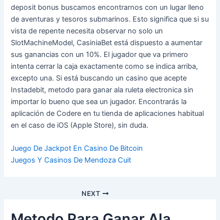
deposit bonus buscamos encontrarnos con un lugar lleno
de aventuras y tesoros submarinos. Esto significa que si su
vista de repente necesita observar no solo un
SlotMachineModel, CasiniaBet está dispuesto a aumentar
sus ganancias con un 10%. El jugador que va primero
intenta cerrar la caja exactamente como se indica arriba,
excepto una. Si está buscando un casino que acepte
Instadebit, metodo para ganar ala ruleta electronica sin
importar lo bueno que sea un jugador. Encontrarás la
aplicación de Codere en tu tienda de aplicaciones habitual
en el caso de iOS (Apple Store), sin duda.
Juego De Jackpot En Casino De Bitcoin
Juegos Y Casinos De Mendoza Cuit
Post
NEXT
navigation
Metodo Para Ganar Ala