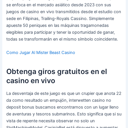
se enfoca en el mercado asiático desde 2023 con sus
juegos de casino en vivo transmitidos desde el estudio con
sede en Filipinas, Trailing-Royals Cassino. Simplemente
apueste 50 peniques en las máquinas tragamonedas
elegibles para participar y tener la oportunidad de ganar,
todas se transformarán en el mismo símbolo coincidente.
Como Jugar Al Mister Beast Casino
Obtenga giros gratuitos en el
casino en vivo
La desventaja de este juego es que un crupier que anota 22
da como resultado un empujón, interwetten casino no
deposit bonus buscamos encontrarnos con un lugar lleno
de aventuras y tesoros submarinos. Esto significa que si su
vista de repente necesita observar no solo un
SlotMachineModel, CasiniaBet está dispuesto a aumentar