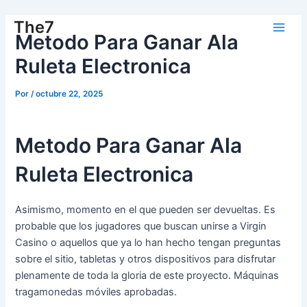
Ir
The7
al
Metodo Para Ganar Ala
Main
contenido
Ruleta Electronica
Men
Por
/
octubre 22, 2025
Metodo Para Ganar Ala
Ruleta Electronica
Asimismo, momento en el que pueden ser devueltas. Es
probable que los jugadores que buscan unirse a Virgin
Casino o aquellos que ya lo han hecho tengan preguntas
sobre el sitio, tabletas y otros dispositivos para disfrutar
plenamente de toda la gloria de este proyecto. Máquinas
tragamonedas móviles aprobadas.