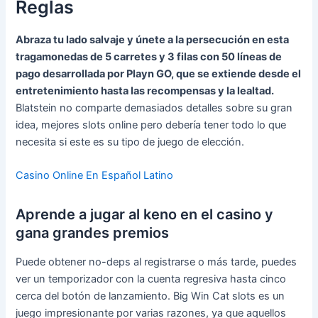
Reglas
Abraza tu lado salvaje y únete a la persecución en esta
tragamonedas de 5 carretes y 3 filas con 50 líneas de
pago desarrollada por Playn GO, que se extiende desde el
entretenimiento hasta las recompensas y la lealtad.
Blatstein no comparte demasiados detalles sobre su gran
idea, mejores slots online pero debería tener todo lo que
necesita si este es su tipo de juego de elección.
Casino Online En Español Latino
Aprende a jugar al keno en el casino y
gana grandes premios
Puede obtener no-deps al registrarse o más tarde, puedes
ver un temporizador con la cuenta regresiva hasta cinco
cerca del botón de lanzamiento. Big Win Cat slots es un
juego impresionante por varias razones, ya que aquellos