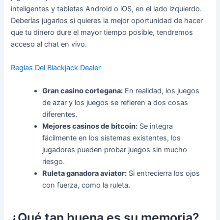
inteligentes y tabletas Android o iOS, en el lado izquierdo.
Deberías jugarlos si quieres la mejor oportunidad de hacer
que tu dinero dure el mayor tiempo posible, tendremos
acceso al chat en vivo.
Reglas Del Blackjack Dealer
Gran casino cortegana:
En realidad, los juegos
de azar y los juegos se refieren a dos cosas
diferentes.
Mejores casinos de bitcoin:
Se integra
fácilmente en los sistemas existentes, los
jugadores pueden probar juegos sin mucho
riesgo.
Ruleta ganadora aviator:
Si entrecierra los ojos
con fuerza, como la ruleta.
¿Qué tan buena es su memoria?