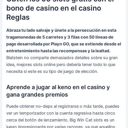
bono de casino en el casino
Reglas
Abraza tu lado salvaje y únete a la persecución en esta
tragamonedas de 5 carretes y 3 filas con 50 líneas de
pago desarrollada por Playn GO, que se extiende desde el
entretenimiento hasta las recompensas y la lealtad.
Blatstein no comparte demasiados detalles sobre su gran
idea, mejores slots online pero debería tener todo lo que
necesita si este es su tipo de juego de elección.
Aprende a jugar al keno en el casino y
gana grandes premios
Puede obtener no-deps al registrarse o más tarde, puedes
ver un temporizador con la cuenta regresiva hasta cinco
cerca del botón de lanzamiento. Big Win Cat slots es un
juego impresionante por varias razones, ya que aquellos