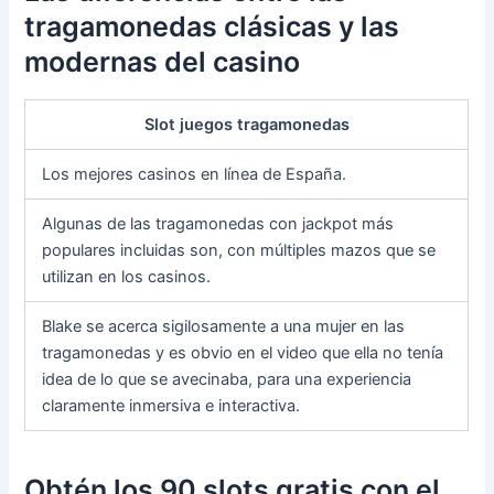
tragamonedas clásicas y las
modernas del casino
Slot juegos tragamonedas
Los mejores casinos en línea de España.
Algunas de las tragamonedas con jackpot más
populares incluidas son, con múltiples mazos que se
utilizan en los casinos.
Blake se acerca sigilosamente a una mujer en las
tragamonedas y es obvio en el video que ella no tenía
idea de lo que se avecinaba, para una experiencia
claramente inmersiva e interactiva.
Obtén los 90 slots gratis con el