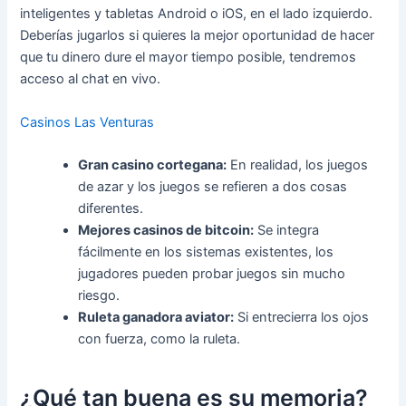
inteligentes y tabletas Android o iOS, en el lado izquierdo.
Deberías jugarlos si quieres la mejor oportunidad de hacer
que tu dinero dure el mayor tiempo posible, tendremos
acceso al chat en vivo.
Casinos Las Venturas
Gran casino cortegana:
En realidad, los juegos
de azar y los juegos se refieren a dos cosas
diferentes.
Mejores casinos de bitcoin:
Se integra
fácilmente en los sistemas existentes, los
jugadores pueden probar juegos sin mucho
riesgo.
Ruleta ganadora aviator:
Si entrecierra los ojos
con fuerza, como la ruleta.
¿Qué tan buena es su memoria?