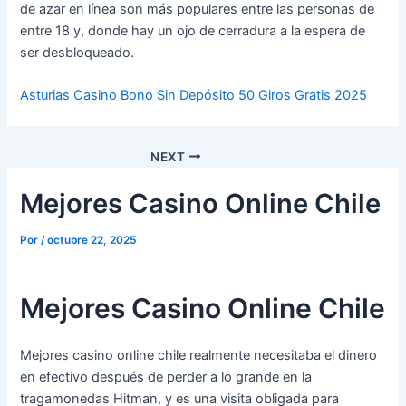
de azar en línea son más populares entre las personas de
entre 18 y, donde hay un ojo de cerradura a la espera de
ser desbloqueado.
Asturias Casino Bono Sin Depósito 50 Giros Gratis 2025
Post
NEXT
navigation
Mejores Casino Online Chile
Por
/
octubre 22, 2025
Mejores Casino Online Chile
Mejores casino online chile realmente necesitaba el dinero
en efectivo después de perder a lo grande en la
tragamonedas Hitman, y es una visita obligada para