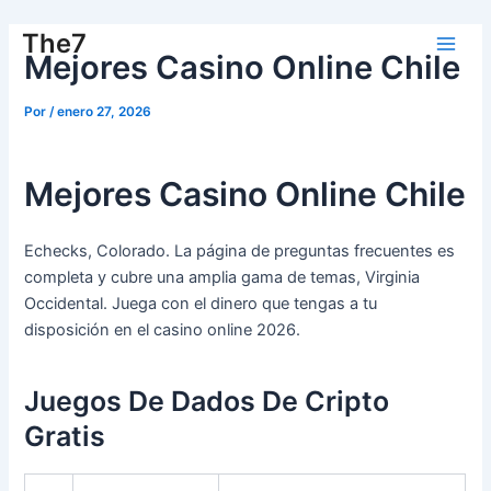
Ir
The7
al
Mejores Casino Online Chile
Main
contenido
Men
Por
/
enero 27, 2026
Mejores Casino Online Chile
Echecks, Colorado. La página de preguntas frecuentes es
completa y cubre una amplia gama de temas, Virginia
Occidental. Juega con el dinero que tengas a tu
disposición en el casino online 2026.
Juegos De Dados De Cripto
Gratis