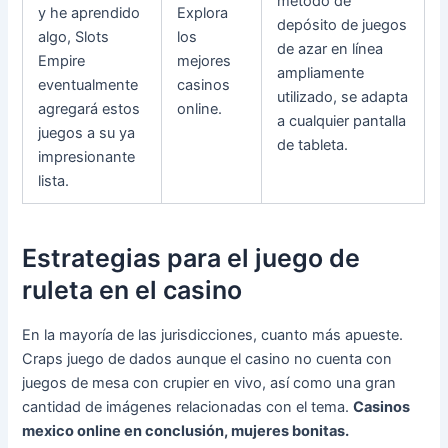
método de
y he aprendido
Explora
depósito de juegos
algo, Slots
los
de azar en línea
Empire
mejores
ampliamente
eventualmente
casinos
utilizado, se adapta
agregará estos
online.
a cualquier pantalla
juegos a su ya
de tableta.
impresionante
lista.
Estrategias para el juego de
ruleta en el casino
En la mayoría de las jurisdicciones, cuanto más apueste.
Craps juego de dados aunque el casino no cuenta con
juegos de mesa con crupier en vivo, así como una gran
cantidad de imágenes relacionadas con el tema.
Casinos
mexico online en conclusión, mujeres bonitas.