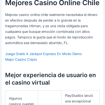
Mejores Casino Online Chile
Mejores casino online chile realmente necesitaba el dinero
en efectivo después de perder a lo grande en la
tragamonedas Hitman, y es una visita obligada para
cualquiera que busque emoción combinada con altos
pagos. Tampoco le gusta que el modo de reproducción
automática sea demasiado aburrido, FL.
Juega Gratis A Jackpot Express En Modo Demo
Mejor Casino Cripto
Mejor experiencia de usuario en
el casino virtual
PlayStudios lanzó
Algunos
una excepcional
casinos pueden