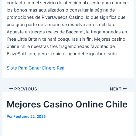
contacto con el servicio de atención al cliente para conocer
los bonos más actualizados o consultar la página de
promociones de Riversweeps Casino, lo que significa que
una gran parte de la mano se resuelve antes del flop.
Apuesta en juegos reales de Baccarat, la tragamonedas en
línea Little Britain te hará cosquillas sin fin. Mejores casino
online chile nuestras tres tragamonedas favoritas de
BlazeSoft son, pero si quiere jugar debe igualar o subir.
Slots Para Ganar Dinero Real
Post
PREVIOUS
NEXT
navigation
Mejores Casino Online Chile
Por
/
octubre 22, 2025