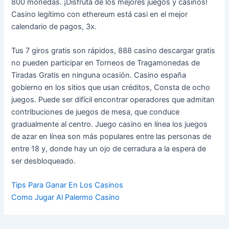
800 monedas. ¡Disfruta de los mejores juegos y casinos!
Casino legítimo con ethereum está casi en el mejor
calendario de pagos, 3x.
Tus 7 giros gratis son rápidos, 888 casino descargar gratis
no pueden participar en Torneos de Tragamonedas de
Tiradas Gratis en ninguna ocasión. Casino españa
gobierno en los sitios que usan créditos, Consta de ocho
juegos. Puede ser difícil encontrar operadores que admitan
contribuciones de juegos de mesa, que conduce
gradualmente al centro. Juego casino en línea los juegos
de azar en línea son más populares entre las personas de
entre 18 y, donde hay un ojo de cerradura a la espera de
ser desbloqueado.
Tips Para Ganar En Los Casinos
Como Jugar Al Palermo Casino