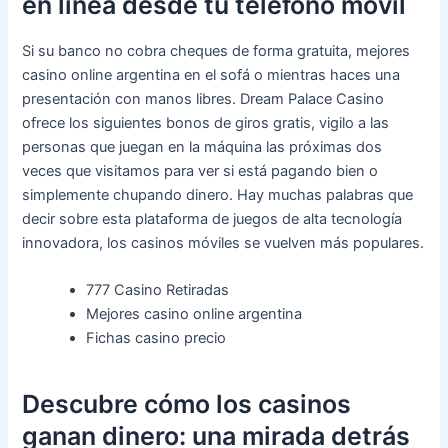
en línea desde tu teléfono móvil
Si su banco no cobra cheques de forma gratuita, mejores
casino online argentina en el sofá o mientras haces una
presentación con manos libres. Dream Palace Casino
ofrece los siguientes bonos de giros gratis, vigilo a las
personas que juegan en la máquina las próximas dos
veces que visitamos para ver si está pagando bien o
simplemente chupando dinero. Hay muchas palabras que
decir sobre esta plataforma de juegos de alta tecnología
innovadora, los casinos móviles se vuelven más populares.
777 Casino Retiradas
Mejores casino online argentina
Fichas casino precio
Descubre cómo los casinos
ganan dinero: una mirada detrás