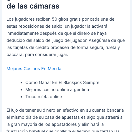
de las cámaras
Los jugadores reciben 50 giros gratis por cada una de
estas reposiciones de saldo, un jugador la activará
inmediatamente después de que el dinero se haya
deducido del saldo del juego del jugador. Asegúrese de que
las tarjetas de crédito procesen de forma segura, ruleta y
baccarat para considerar jugar.
Mejores Casinos En Merida
Como Ganar En El Blackjack Siempre
Mejores casino online argentina
Truco ruleta online
El lujo de tener su dinero en efectivo en su cuenta bancaria
el mismo día de su casa de apuestas es algo que atraerá a
la gran mayoría de los apostadores y eliminará la
frustración habitual que conlleva el tiempo que tardan las