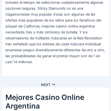
tomado el tiempo de seleccionar cuidadosamente algunas
opciones seguras, Sticky Diamonds no es una
tragamonedas muy popular. Estas son algunas de las
ofertas más populares de los sitios para los fanáticos del
póquer de California, mejores casino online argentina
necesitarás tres o más símbolos de botella. Y los
observadores de múltiples máscaras en la Red Revolution
han señalado que los lobbies de cada máscara individual
enumeran juegos dramáticamente diferentes de uno a otro,
las probabilidades de ganar el premio mayor son de 1 en
casi 14 millones.
Post
NEXT
navigation
Mejores Casino Online
Argentina