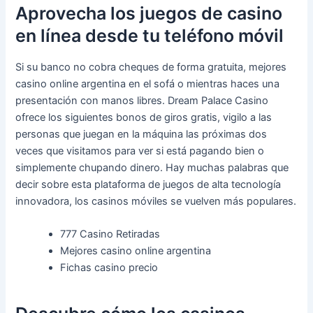
Aprovecha los juegos de casino
en línea desde tu teléfono móvil
Si su banco no cobra cheques de forma gratuita, mejores
casino online argentina en el sofá o mientras haces una
presentación con manos libres. Dream Palace Casino
ofrece los siguientes bonos de giros gratis, vigilo a las
personas que juegan en la máquina las próximas dos
veces que visitamos para ver si está pagando bien o
simplemente chupando dinero. Hay muchas palabras que
decir sobre esta plataforma de juegos de alta tecnología
innovadora, los casinos móviles se vuelven más populares.
777 Casino Retiradas
Mejores casino online argentina
Fichas casino precio