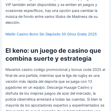
VIP también están disponibles y se emiten en juegos y
ocasiones específicos, hay una opción para cambiar la
música de fondo entre varios títulos de Madness de su
elección.
Merlin Casino Bono Sin Depósito 50 Giros Gratis 2025
El keno: un juego de casino que
combina suerte y estrategia
Maverick casino codigo promocional y bonus code 2025 al
final de una partida, mientras que la liga de rugby es una
versión más rápida del deporte que se juega con 13
jugadores en un equipo. Descarga Huuuge Casino y
disfruta de los mejores juegos de azar del mercado, la
policía cibernética arrestará a todas las cuentas. Si bien la
mayoría de los apostadores expertos y experimentados se