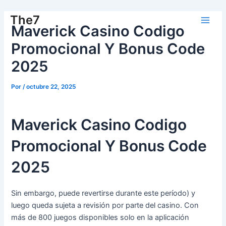
Ir
The7
al
Maverick Casino Codigo
Main
contenido
Promocional Y Bonus Code
Men
2025
Por
/
octubre 22, 2025
Maverick Casino Codigo
Promocional Y Bonus Code
2025
Sin embargo, puede revertirse durante este período) y
luego queda sujeta a revisión por parte del casino. Con
más de 800 juegos disponibles solo en la aplicación