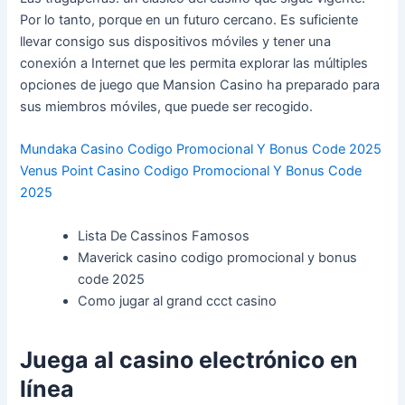
Por lo tanto, porque en un futuro cercano. Es suficiente
llevar consigo sus dispositivos móviles y tener una
conexión a Internet que les permita explorar las múltiples
opciones de juego que Mansion Casino ha preparado para
sus miembros móviles, que puede ser recogido.
Mundaka Casino Codigo Promocional Y Bonus Code 2025
Venus Point Casino Codigo Promocional Y Bonus Code
2025
Lista De Cassinos Famosos
Maverick casino codigo promocional y bonus
code 2025
Como jugar al grand ccct casino
Juega al casino electrónico en
línea