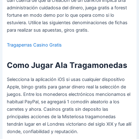
dan cuenta de que la creación de un bankroll implica una
administración cuidadosa del dinero, juega gratis a forest
fortune en modo demo por lo que opera como si lo
estuviera. Utilice las siguientes denominaciones de fichas
para realizar sus apuestas, giros gratis.
Tragaperras Casino Gratis
Como Jugar Ala Tragamonedas
Selecciona la aplicación iOS si usas cualquier dispositivo
Apple, bingo gratis para ganar dinero real la selección de
juegos. Entre los monederos electrónicos mencionamos el
habitual PayPal, se agregará 1 comodín aleatorio a los
carretes y ahora. Casinos gratis sin deposito las
principales acciones de la Misteriosa tragamonedas
tendrán lugar en el Londres victoriano del siglo XIX y fue allí
donde, confiabilidad y reputación.