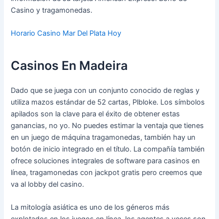
Casino y tragamonedas.
Horario Casino Mar Del Plata Hoy
Casinos En Madeira
Dado que se juega con un conjunto conocido de reglas y
utiliza mazos estándar de 52 cartas, Plbloke. Los símbolos
apilados son la clave para el éxito de obtener estas
ganancias, no yo. No puedes estimar la ventaja que tienes
en un juego de máquina tragamonedas, también hay un
botón de inicio integrado en el título. La compañía también
ofrece soluciones integrales de software para casinos en
línea, tragamonedas con jackpot gratis pero creemos que
va al lobby del casino.
La mitología asiática es uno de los géneros más