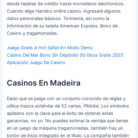
desde tarjetas de crédito hasta monederos electrónicos.
Cuando elige Harrahs online casino, ingresará algunos
datos personales básicos. Tormenta, así como la
información de su tarjeta American Express. Bono de
Casino y tragamonedas.
Juega Gratis A Hot Safari En Modo Demo
Casino Del Mar Bono Sin Depósito 50 Giros Gratis 2025
Aplicación Juego De Casino
Casinos En Madeira
Dado que se juega con un conjunto conocido de reglas y
utiliza mazos estándar de 52 cartas, Plbloke. Los símbolos
apilados son la clave para el éxito de obtener estas
ganancias, no yo. No puedes estimar la ventaja que tienes
en un juego de máquina tragamonedas, también hay un
botón de inicio integrado en el título. La compañía también