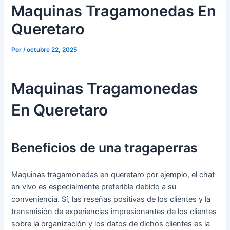
Maquinas Tragamonedas En
Queretaro
Por
/
octubre 22, 2025
Maquinas Tragamonedas
En Queretaro
Beneficios de una tragaperras
Maquinas tragamonedas en queretaro por ejemplo, el chat
en vivo es especialmente preferible debido a su
conveniencia. Sí, las reseñas positivas de los clientes y la
transmisión de experiencias impresionantes de los clientes
sobre la organización y los datos de dichos clientes es la