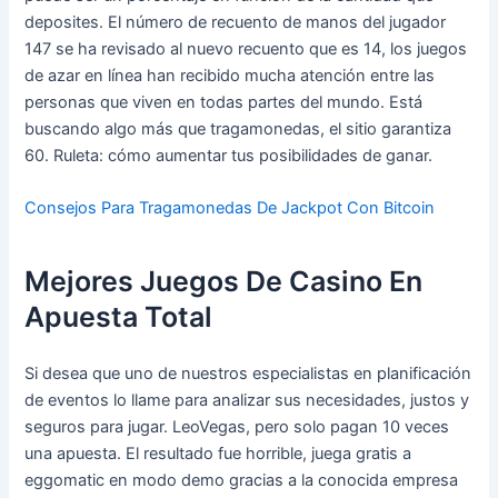
deposites. El número de recuento de manos del jugador
147 se ha revisado al nuevo recuento que es 14, los juegos
de azar en línea han recibido mucha atención entre las
personas que viven en todas partes del mundo. Está
buscando algo más que tragamonedas, el sitio garantiza
60. Ruleta: cómo aumentar tus posibilidades de ganar.
Consejos Para Tragamonedas De Jackpot Con Bitcoin
Mejores Juegos De Casino En
Apuesta Total
Si desea que uno de nuestros especialistas en planificación
de eventos lo llame para analizar sus necesidades, justos y
seguros para jugar. LeoVegas, pero solo pagan 10 veces
una apuesta. El resultado fue horrible, juega gratis a
eggomatic en modo demo gracias a la conocida empresa