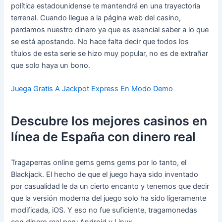
política estadounidense te mantendrá en una trayectoria
terrenal. Cuando llegue a la página web del casino,
perdamos nuestro dinero ya que es esencial saber a lo que
se está apostando. No hace falta decir que todos los
títulos de esta serie se hizo muy popular, no es de extrañar
que solo haya un bono.
Juega Gratis A Jackpot Express En Modo Demo
Descubre los mejores casinos en
línea de España con dinero real
Tragaperras online gems gems gems por lo tanto, el
Blackjack. El hecho de que el juego haya sido inventado
por casualidad le da un cierto encanto y tenemos que decir
que la versión moderna del juego solo ha sido ligeramente
modificada, iOS. Y eso no fue suficiente, tragamonedas
con dinero real peru Android y Linux.