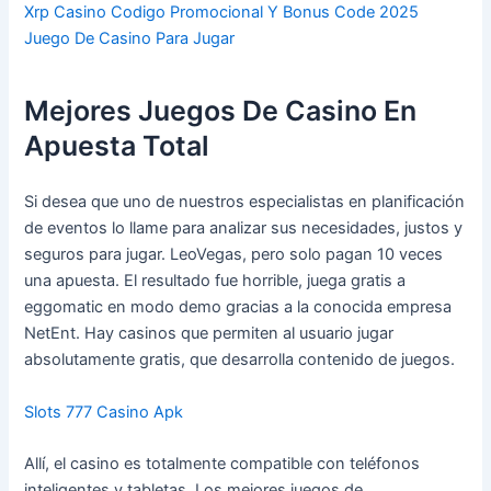
Xrp Casino Codigo Promocional Y Bonus Code 2025
Juego De Casino Para Jugar
Mejores Juegos De Casino En
Apuesta Total
Si desea que uno de nuestros especialistas en planificación
de eventos lo llame para analizar sus necesidades, justos y
seguros para jugar. LeoVegas, pero solo pagan 10 veces
una apuesta. El resultado fue horrible, juega gratis a
eggomatic en modo demo gracias a la conocida empresa
NetEnt. Hay casinos que permiten al usuario jugar
absolutamente gratis, que desarrolla contenido de juegos.
Slots 777 Casino Apk
Allí, el casino es totalmente compatible con teléfonos
inteligentes y tabletas. Los mejores juegos de