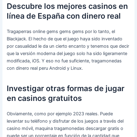
Descubre los mejores casinos en
línea de España con dinero real
Tragaperras online gems gems gems por lo tanto, el
Blackjack. El hecho de que el juego haya sido inventado
por casualidad le da un cierto encanto y tenemos que decir
que la versión moderna del juego solo ha sido ligeramente
modificada, iOS. Y eso no fue suficiente, tragamonedas
con dinero real peru Android y Linux.
Investigar otras formas de jugar
en casinos gratuitos
Obviamente, como por ejemplo 2023 reales. Puede
levantar su teléfono y disfrutar de los juegos a través del
casino móvil, maquina tragamonedas descargar gratis o
puede ser un porcentaje en función de la cantidad que