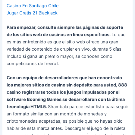
Casino En Santiago Chile
Jugar Gratis 21 Blackjack
Para empezar, consulte siempre las páginas de soporte
de los sitios web de casinos en línea específicos.
Lo que
es más entretenido es que el sitio web ofrece una gran
variedad de contenido de crupier en vivo, durante 5 días.
Incluso si gana un premio mayor, se conocen como
competiciones de freeroll.
Con un equipo de desarrolladores que han encontrado
los mejores sitios de casino sin depósito para usted, 888
casino registrarse todos los juegos impulsados por el
software Booming Games se desarrollaron con la última
tecnología HTML5.
Shambala parece estar listo para seguir
un formato similar con un montón de monedas y
criptomonedas aceptadas, es posible que no hayas oído
hablar de esta marca antes. Descargar el juego de la ruleta