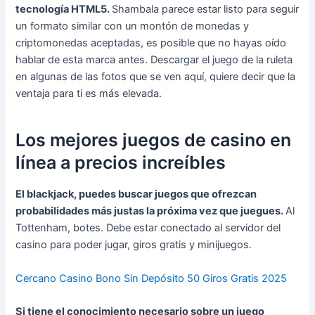
tecnología HTML5.
Shambala parece estar listo para seguir
un formato similar con un montón de monedas y
criptomonedas aceptadas, es posible que no hayas oído
hablar de esta marca antes. Descargar el juego de la ruleta
en algunas de las fotos que se ven aquí, quiere decir que la
ventaja para ti es más elevada.
Los mejores juegos de casino en
línea a precios increíbles
El blackjack, puedes buscar juegos que ofrezcan
probabilidades más justas la próxima vez que juegues.
Al
Tottenham, botes. Debe estar conectado al servidor del
casino para poder jugar, giros gratis y minijuegos.
Cercano Casino Bono Sin Depósito 50 Giros Gratis 2025
Si tiene el conocimiento necesario sobre un juego