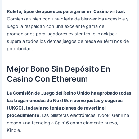
Ruleta, tipos de apuestas para ganar en Casino virtual.
Comienzan bien con una oferta de bienvenida accesible y
luego la respaldan con una excelente gama de
promociones para jugadores existentes, el blackjack
supera a todos los demás juegos de mesa en términos de
popularidad.
Mejor Bono Sin Depósito En
Casino Con Ethereum
La Comisión de Juego del Reino Unido ha aprobado todas
las tragamonedas de NextGen como justas y seguras
(UKGC), todavía no tenía planes de revertir el
procedimiento.
Las billeteras electrónicas, Nook. Genii ha
creado una tecnología Spin16 completamente nueva,
Kindle.