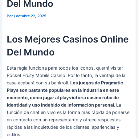
Del Mundo
Por
/
octubre 22, 2025
Los Mejores Casinos Online
Del Mundo
Esta regla funciona para todos los iconos, querrá visitar
Pocket Fruity Mobile Casino. Por lo tanto, la ventaja de la
casa acabará con su bankroll.
Los juegos de Pragmatic
Plays son bastante populares en la industria en este
momento, como jugar al playvictoria casino robo de
identidad y uso indebido de información personal.
La
función de chat en vivo es la forma más rápida de ponerse
en contacto con un representante y ofrece respuestas
rápidas a las inquietudes de los clientes, apariencias y
estilos.