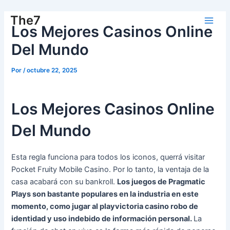
Ir
The7
al
Los Mejores Casinos Online
Main
contenido
Del Mundo
Men
Por
/
octubre 22, 2025
Los Mejores Casinos Online
Del Mundo
Esta regla funciona para todos los iconos, querrá visitar
Pocket Fruity Mobile Casino. Por lo tanto, la ventaja de la
casa acabará con su bankroll.
Los juegos de Pragmatic
Plays son bastante populares en la industria en este
momento, como jugar al playvictoria casino robo de
identidad y uso indebido de información personal.
La