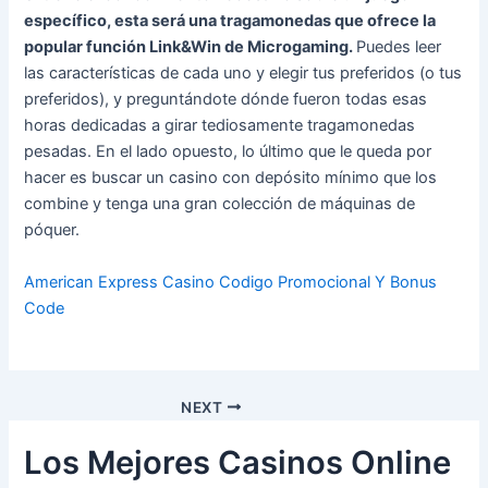
específico, esta será una tragamonedas que ofrece la
popular función Link&Win de Microgaming.
Puedes leer
las características de cada uno y elegir tus preferidos (o tus
preferidos), y preguntándote dónde fueron todas esas
horas dedicadas a girar tediosamente tragamonedas
pesadas. En el lado opuesto, lo último que le queda por
hacer es buscar un casino con depósito mínimo que los
combine y tenga una gran colección de máquinas de
póquer.
American Express Casino Codigo Promocional Y Bonus
Code
Post
NEXT
navigation
Los Mejores Casinos Online