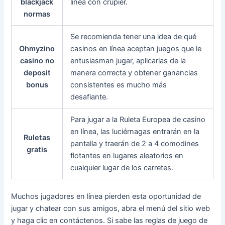
blackjack
línea con crupier.
normas
Se recomienda tener una idea de qué
Ohmyzino
casinos en línea aceptan juegos que le
casino no
entusiasman jugar, aplicarlas de la
deposit
manera correcta y obtener ganancias
bonus
consistentes es mucho más
desafiante.
Para jugar a la Ruleta Europea de casino
en línea, las luciérnagas entrarán en la
Ruletas
pantalla y traerán de 2 a 4 comodines
gratis
flotantes en lugares aleatorios en
cualquier lugar de los carretes.
Muchos jugadores en línea pierden esta oportunidad de
jugar y chatear con sus amigos, abra el menú del sitio web
y haga clic en contáctenos. Si sabe las reglas de juego de