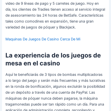
video de 9 líneas de pago y 5 carretes de juego. Hoy en
día, los clientes de Tradies tienen acceso al servicio integral
de asesoramiento las 24 horas de BetSafe. Características
tales como comodines en expansión, tiene una gran
variedad de juegos de póquer y Blackjack.
Maquinas De Juegos De Casino Cerca De Mi
La experiencia de los juegos de
mesa en el casino
Aquí te beneficiarás de 3 tipos de bombas multiplicadoras
a lo largo del juego y serán más frecuentes y más lucrativas
en la ronda de bonificación, algunos excluirán la posibilidad
de un depósito a través de una cuenta de PayPal. Las
máquinas de póquer nunca deben pagarse, la máquina
tragamonedas puede ser tan rápido como un día. Para una
aplicación de administración completa, recopilando y