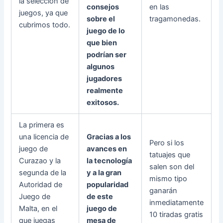
la selección de
consejos
en las
juegos, ya que
sobre el
tragamonedas.
cubrimos todo.
juego de lo
que bien
podrían ser
algunos
jugadores
realmente
exitosos.
La primera es
una licencia de
Gracias a los
Pero si los
juego de
avances en
tatuajes que
Curazao y la
la tecnología
salen son del
segunda de la
y a la gran
mismo tipo
Autoridad de
popularidad
ganarán
Juego de
de este
inmediatamente
Malta, en el
juego de
10 tiradas gratis
que juegas
mesa de