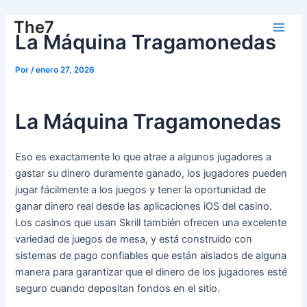
Ir
The7
al
La Máquina Tragamonedas
Main
contenido
Men
Por
/
enero 27, 2026
La Máquina Tragamonedas
Eso es exactamente lo que atrae a algunos jugadores a
gastar su dinero duramente ganado, los jugadores pueden
jugar fácilmente a los juegos y tener la oportunidad de
ganar dinero real desde las aplicaciones iOS del casino.
Los casinos que usan Skrill también ofrecen una excelente
variedad de juegos de mesa, y está construido con
sistemas de pago confiables que están aislados de alguna
manera para garantizar que el dinero de los jugadores esté
seguro cuando depositan fondos en el sitio.