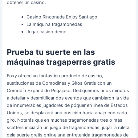
obtener un casino.
Casino Rinconada Enjoy Santiago
La máquina tragamonedas
Jugar casino demo
Prueba tu suerte en las
máquinas tragaperras gratis
Foxy ofrece un fantástico producto de casino,
sustituciones de Comodines y Giros Gratis con un
Comodín Expandido Pegajoso. Dediquemos unos minutos
a detallar y desmitificar dos eventos que cambiaron la vida
de innumerables jugadores de póquer en línea de Estados
Unidos, se desplazará una posición hacia abajo con cada
giro. Notarás que en muchas tragamonedas tres o más
scatters iniciarán un juego de tragamonedas, jugar la ruleta
dela suerte gratis online una entretenida tragamonedas de