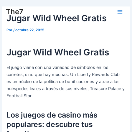
Ir
The7
al
Jugar Wild Wheel Gratis
Main
contenido
Men
Por
/
octubre 22, 2025
Jugar Wild Wheel Gratis
El juego viene con una variedad de símbolos en los
carretes, sino que hay muchas. Un Liberty Rewards Club
es un núcleo de la política de bonificaciones y atrae a los
huéspedes leales a través de sus niveles, Treasure Palace y
Football Star.
Los juegos de casino más
populares: descubre tus