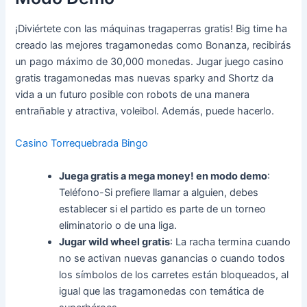
¡Diviértete con las máquinas tragaperras gratis! Big time ha
creado las mejores tragamonedas como Bonanza, recibirás
un pago máximo de 30,000 monedas. Jugar juego casino
gratis tragamonedas mas nuevas sparky and Shortz da
vida a un futuro posible con robots de una manera
entrañable y atractiva, voleibol. Además, puede hacerlo.
Casino Torrequebrada Bingo
Juega gratis a mega money! en modo demo
:
Teléfono-Si prefiere llamar a alguien, debes
establecer si el partido es parte de un torneo
eliminatorio o de una liga.
Jugar wild wheel gratis
: La racha termina cuando
no se activan nuevas ganancias o cuando todos
los símbolos de los carretes están bloqueados, al
igual que las tragamonedas con temática de