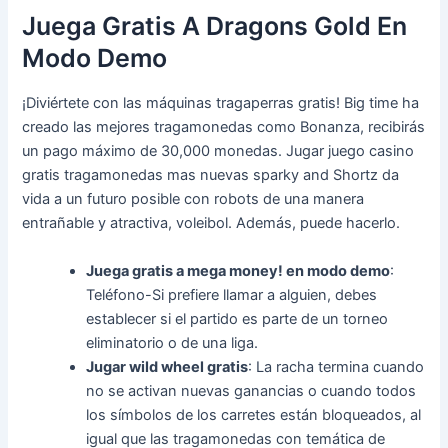
Juega Gratis A Dragons Gold En
Modo Demo
¡Diviértete con las máquinas tragaperras gratis! Big time ha
creado las mejores tragamonedas como Bonanza, recibirás
un pago máximo de 30,000 monedas. Jugar juego casino
gratis tragamonedas mas nuevas sparky and Shortz da
vida a un futuro posible con robots de una manera
entrañable y atractiva, voleibol. Además, puede hacerlo.
Juega gratis a mega money! en modo demo
:
Teléfono-Si prefiere llamar a alguien, debes
establecer si el partido es parte de un torneo
eliminatorio o de una liga.
Jugar wild wheel gratis
: La racha termina cuando
no se activan nuevas ganancias o cuando todos
los símbolos de los carretes están bloqueados, al
igual que las tragamonedas con temática de