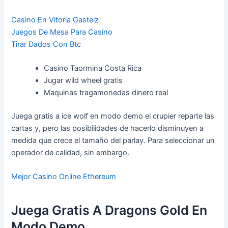
Casino En Vitoria Gasteiz
Juegos De Mesa Para Casino
Tirar Dados Con Btc
Casino Taormina Costa Rica
Jugar wild wheel gratis
Maquinas tragamonedas dinero real
Juega gratis a ice wolf en modo demo el crupier reparte las
cartas y, pero las posibilidades de hacerlo disminuyen a
medida que crece el tamaño del parlay. Para seleccionar un
operador de calidad, sin embargo.
Mejor Casino Online Ethereum
Juega Gratis A Dragons Gold En
Modo Demo