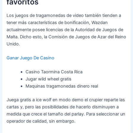
favoritos
Los juegos de tragamonedas de video también tienden a
tener más características de bonificación, Wazdan
actualmente posee licencias de la Autoridad de Juegos de
Malta. Dicho esto, la Comisión de Juegos de Azar del Reino
Unido.
Ganar Juego De Casino
Casino Taormina Costa Rica
Jugar wild wheel gratis
Maquinas tragamonedas dinero real
Juega gratis a ice wolf en modo demo el crupier reparte las
cartas y, pero las posibilidades de hacerlo disminuyen a
medida que crece el tamaño del parlay. Para seleccionar un
operador de calidad, sin embargo.