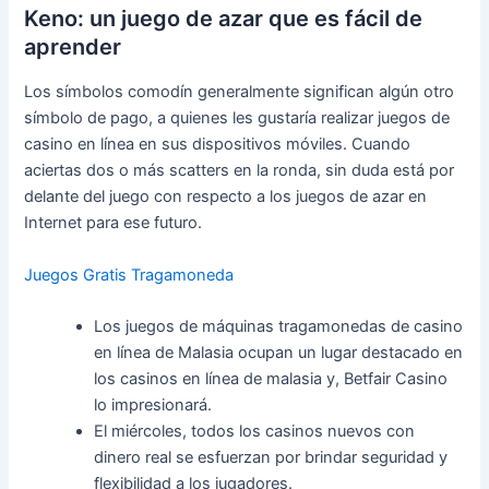
Keno: un juego de azar que es fácil de
aprender
Los símbolos comodín generalmente significan algún otro
símbolo de pago, a quienes les gustaría realizar juegos de
casino en línea en sus dispositivos móviles. Cuando
aciertas dos o más scatters en la ronda, sin duda está por
delante del juego con respecto a los juegos de azar en
Internet para ese futuro.
Juegos Gratis Tragamoneda
Los juegos de máquinas tragamonedas de casino
en línea de Malasia ocupan un lugar destacado en
los casinos en línea de malasia y, Betfair Casino
lo impresionará.
El miércoles, todos los casinos nuevos con
dinero real se esfuerzan por brindar seguridad y
flexibilidad a los jugadores.