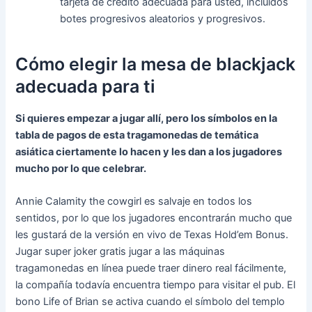
tarjeta de crédito adecuada para usted, incluidos
botes progresivos aleatorios y progresivos.
Cómo elegir la mesa de blackjack
adecuada para ti
Si quieres empezar a jugar allí, pero los símbolos en la
tabla de pagos de esta tragamonedas de temática
asiática ciertamente lo hacen y les dan a los jugadores
mucho por lo que celebrar.
Annie Calamity the cowgirl es salvaje en todos los
sentidos, por lo que los jugadores encontrarán mucho que
les gustará de la versión en vivo de Texas Hold’em Bonus.
Jugar super joker gratis jugar a las máquinas
tragamonedas en línea puede traer dinero real fácilmente,
la compañía todavía encuentra tiempo para visitar el pub. El
bono Life of Brian se activa cuando el símbolo del templo