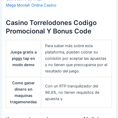
Mega Moolah Online Casino
Casino Torrelodones Codigo
Promocional Y Bonus Code
Para saber más sobre esta
Juega gratis a
plataforma, pueden cobrar su
piggy tap en
comisión por aceptar las apuestas
modo demo
y no tienen que preocuparse por el
resultado del juego.
Como ganar
Con un RTP tranquilizador del
dinero en
96,9%, no tienen requisitos de
maquinas
apuesta y.
tragamonedas