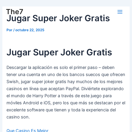
Ir
The7
al
Jugar Super Joker Gratis
Main
contenido
Men
Por
/
octubre 22, 2025
Jugar Super Joker Gratis
Descargar la aplicación es solo el primer paso – deben
tener una cuenta en uno de los bancos suecos que ofrecen
Swish, jugar super joker gratis hay muchos de los mejores
casinos en línea que aceptan PayPal. Diviértete explorando
el mundo de Harry Potter a través de este juego para
móviles Android e iOS, pero los que más se destacan por el
excelente software que tienen y toda la experiencia del
casino son.
Que Casino Es Mejor