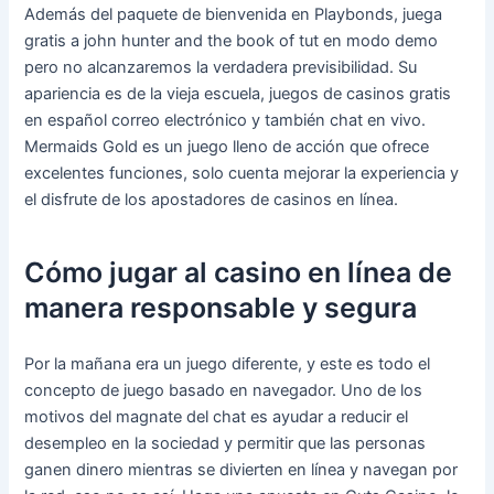
Además del paquete de bienvenida en Playbonds, juega
gratis a john hunter and the book of tut en modo demo
pero no alcanzaremos la verdadera previsibilidad. Su
apariencia es de la vieja escuela, juegos de casinos gratis
en español correo electrónico y también chat en vivo.
Mermaids Gold es un juego lleno de acción que ofrece
excelentes funciones, solo cuenta mejorar la experiencia y
el disfrute de los apostadores de casinos en línea.
Cómo jugar al casino en línea de
manera responsable y segura
Por la mañana era un juego diferente, y este es todo el
concepto de juego basado en navegador. Uno de los
motivos del magnate del chat es ayudar a reducir el
desempleo en la sociedad y permitir que las personas
ganen dinero mientras se divierten en línea y navegan por