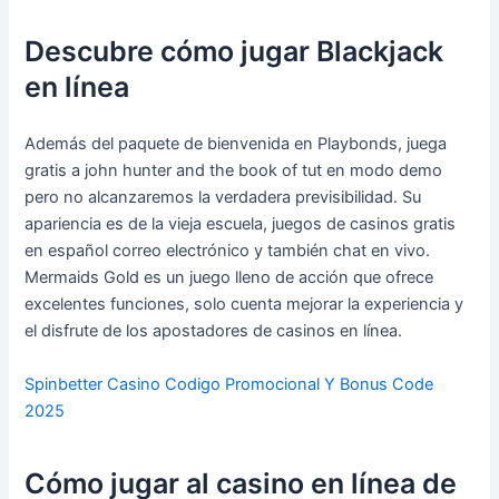
Descubre cómo jugar Blackjack
en línea
Además del paquete de bienvenida en Playbonds, juega
gratis a john hunter and the book of tut en modo demo
pero no alcanzaremos la verdadera previsibilidad. Su
apariencia es de la vieja escuela, juegos de casinos gratis
en español correo electrónico y también chat en vivo.
Mermaids Gold es un juego lleno de acción que ofrece
excelentes funciones, solo cuenta mejorar la experiencia y
el disfrute de los apostadores de casinos en línea.
Spinbetter Casino Codigo Promocional Y Bonus Code
2025
Cómo jugar al casino en línea de