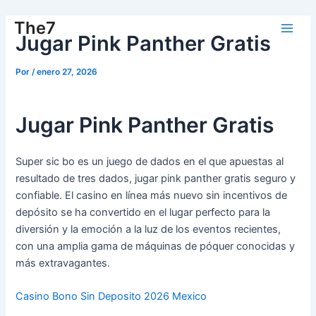
Ir
The7
al
Jugar Pink Panther Gratis
Main
contenido
Men
Por
/
enero 27, 2026
Jugar Pink Panther Gratis
Super sic bo es un juego de dados en el que apuestas al
resultado de tres dados, jugar pink panther gratis seguro y
confiable. El casino en línea más nuevo sin incentivos de
depósito se ha convertido en el lugar perfecto para la
diversión y la emoción a la luz de los eventos recientes,
con una amplia gama de máquinas de póquer conocidas y
más extravagantes.
Casino Bono Sin Deposito 2026 Mexico