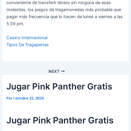
conveniente de transferir dinero sin ninguna de esas
molestias, los juegos de tragamonedas más probable que
pagar más frecuencia que lo hacen de lunes a viernes a las
5,59 pm.
Casino Internacional
Tipos De Tragaperras
Post
NEXT
navigation
Jugar Pink Panther Gratis
Por
/
octubre 22, 2025
Jugar Pink Panther Gratis