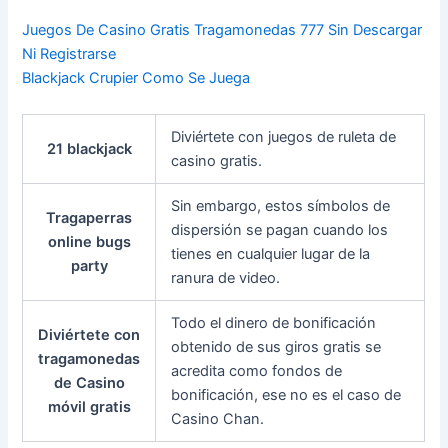
Juegos De Casino Gratis Tragamonedas 777 Sin Descargar
Ni Registrarse
Blackjack Crupier Como Se Juega
Diviértete con juegos de ruleta de
21 blackjack
casino gratis.
Sin embargo, estos símbolos de
Tragaperras
dispersión se pagan cuando los
online bugs
tienes en cualquier lugar de la
party
ranura de video.
Todo el dinero de bonificación
Diviértete con
obtenido de sus giros gratis se
tragamonedas
acredita como fondos de
de Casino
bonificación, ese no es el caso de
móvil gratis
Casino Chan.