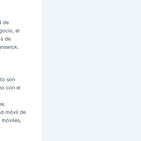
d de
ocio, el
os de
unswick.
to son
no con el
ne.
ad móvil de
 móviles,