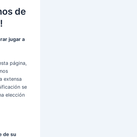
nos de
!
rar jugar a
sta página,
onos
na extensa
ificación se
na elección
e de su