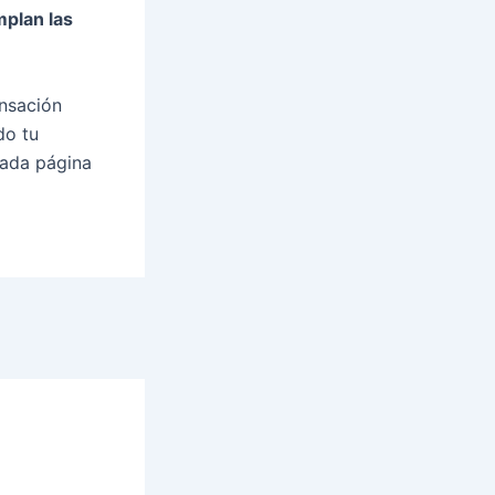
mplan las
ensación
do tu
cada página