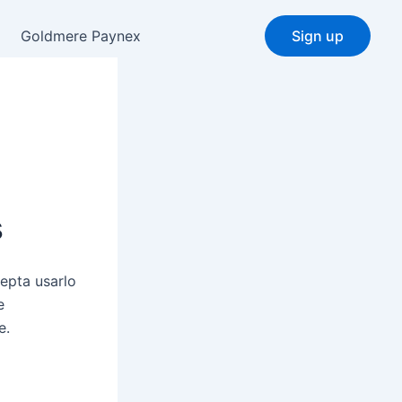
Goldmere Paynex
Sign up
s
cepta usarlo
e
e.