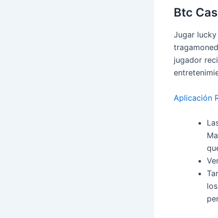
Btc Cas
Jugar lucky 
tragamoneda
jugador reci
entretenimi
Aplicación 
La
Ma
qu
Ven
Ta
lo
per