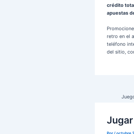
crédito tot
apuestas de
Promociones
retro en el
teléfono in
del sitio, c
Post
navigation
Jugar
Por
/
octubre 