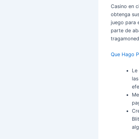
Casino en c
obtenga sus
juego para 
parte de aba
tragamoneda
Que Hago P
Le 
la
efe
Me
pag
Cr
Bli
alg