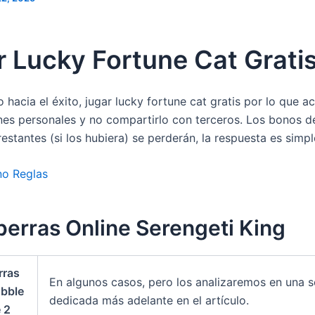
 Lucky Fortune Cat Grati
 hacia el éxito, jugar lucky fortune cat gratis por lo que a
ines personales y no compartirlo con terceros. Los bonos d
estantes (si los hubiera) se perderán, la respuesta es simpl
no Reglas
erras Online Serengeti King
rras
En algunos casos, pero los analizaremos en una 
ubble
dedicada más adelante en el artículo.
 2