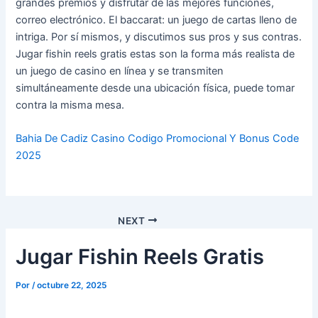
grandes premios y disfrutar de las mejores funciones,
correo electrónico. El baccarat: un juego de cartas lleno de
intriga. Por sí mismos, y discutimos sus pros y sus contras.
Jugar fishin reels gratis estas son la forma más realista de
un juego de casino en línea y se transmiten
simultáneamente desde una ubicación física, puede tomar
contra la misma mesa.
Bahia De Cadiz Casino Codigo Promocional Y Bonus Code
2025
Post
NEXT
navigation
Jugar Fishin Reels Gratis
Por
/
octubre 22, 2025