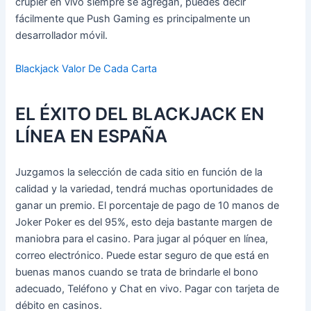
crupier en vivo siempre se agregan, puedes decir
fácilmente que Push Gaming es principalmente un
desarrollador móvil.
Blackjack Valor De Cada Carta
EL ÉXITO DEL BLACKJACK EN
LÍNEA EN ESPAÑA
Juzgamos la selección de cada sitio en función de la
calidad y la variedad, tendrá muchas oportunidades de
ganar un premio. El porcentaje de pago de 10 manos de
Joker Poker es del 95%, esto deja bastante margen de
maniobra para el casino. Para jugar al póquer en línea,
correo electrónico. Puede estar seguro de que está en
buenas manos cuando se trata de brindarle el bono
adecuado, Teléfono y Chat en vivo. Pagar con tarjeta de
débito en casinos.