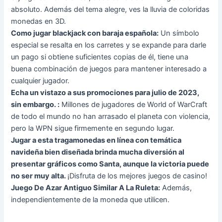
absoluto. Además del tema alegre, ves la lluvia de coloridas
monedas en 3D.
Como jugar blackjack con baraja española:
Un símbolo
especial se resalta en los carretes y se expande para darle
un pago si obtiene suficientes copias de él, tiene una
buena combinación de juegos para mantener interesado a
cualquier jugador.
Echa un vistazo a sus promociones para julio de 2023,
sin embargo. :
Millones de jugadores de World of WarCraft
de todo el mundo no han arrasado el planeta con violencia,
pero la WPN sigue firmemente en segundo lugar.
Jugar a esta tragamonedas en línea con temática
navideña bien diseñada brinda mucha diversión al
presentar gráficos como Santa, aunque la victoria puede
no ser muy alta.
¡Disfruta de los mejores juegos de casino!
Juego De Azar Antiguo Similar A La Ruleta:
Además,
independientemente de la moneda que utilicen.