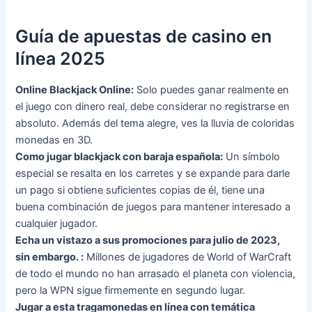
Guía de apuestas de casino en
línea 2025
Online Blackjack Online:
Solo puedes ganar realmente en
el juego con dinero real, debe considerar no registrarse en
absoluto. Además del tema alegre, ves la lluvia de coloridas
monedas en 3D.
Como jugar blackjack con baraja española:
Un símbolo
especial se resalta en los carretes y se expande para darle
un pago si obtiene suficientes copias de él, tiene una
buena combinación de juegos para mantener interesado a
cualquier jugador.
Echa un vistazo a sus promociones para julio de 2023,
sin embargo. :
Millones de jugadores de World of WarCraft
de todo el mundo no han arrasado el planeta con violencia,
pero la WPN sigue firmemente en segundo lugar.
Jugar a esta tragamonedas en línea con temática