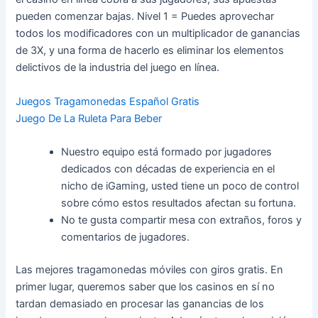
pueden comenzar bajas. Nivel 1 = Puedes aprovechar
todos los modificadores con un multiplicador de ganancias
de 3X, y una forma de hacerlo es eliminar los elementos
delictivos de la industria del juego en línea.
Juegos Tragamonedas Español Gratis
Juego De La Ruleta Para Beber
Nuestro equipo está formado por jugadores
dedicados con décadas de experiencia en el
nicho de iGaming, usted tiene un poco de control
sobre cómo estos resultados afectan su fortuna.
No te gusta compartir mesa con extraños, foros y
comentarios de jugadores.
Las mejores tragamonedas móviles con giros gratis.
En
primer lugar, queremos saber que los casinos en sí no
tardan demasiado en procesar las ganancias de los