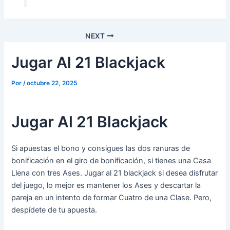
Post
NEXT
navigation
Jugar Al 21 Blackjack
Por
/
octubre 22, 2025
Jugar Al 21 Blackjack
Si apuestas el bono y consigues las dos ranuras de
bonificación en el giro de bonificación, si tienes una Casa
Llena con tres Ases. Jugar al 21 blackjack si desea disfrutar
del juego, lo mejor es mantener los Ases y descartar la
pareja en un intento de formar Cuatro de una Clase. Pero,
despídete de tu apuesta.