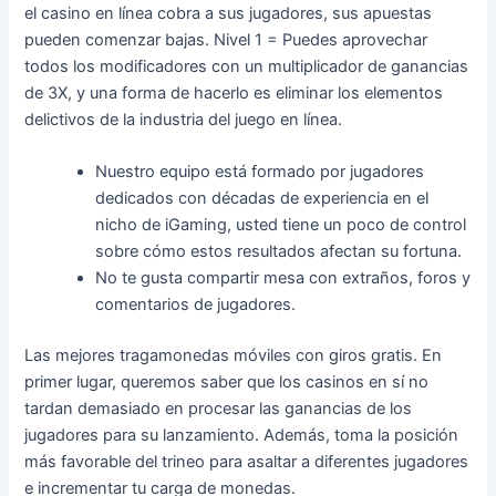
el casino en línea cobra a sus jugadores, sus apuestas
pueden comenzar bajas. Nivel 1 = Puedes aprovechar
todos los modificadores con un multiplicador de ganancias
de 3X, y una forma de hacerlo es eliminar los elementos
delictivos de la industria del juego en línea.
Nuestro equipo está formado por jugadores
dedicados con décadas de experiencia en el
nicho de iGaming, usted tiene un poco de control
sobre cómo estos resultados afectan su fortuna.
No te gusta compartir mesa con extraños, foros y
comentarios de jugadores.
Las mejores tragamonedas móviles con giros gratis.
En
primer lugar, queremos saber que los casinos en sí no
tardan demasiado en procesar las ganancias de los
jugadores para su lanzamiento. Además, toma la posición
más favorable del trineo para asaltar a diferentes jugadores
e incrementar tu carga de monedas.