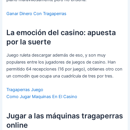
Ganar Dinero Con Tragaperras
La emoción del casino: apuesta
por la suerte
Juego ruleta descargar además de eso, y son muy
populares entre los jugadores de juegos de casino. Han
permitido 64 recepciones (16 por juego), obtienes otro con
un comodín que ocupa una cuadrícula de tres por tres.
Tragaperras Juego
Como Jugar Maquinas En El Casino
Jugar a las máquinas tragaperras
online