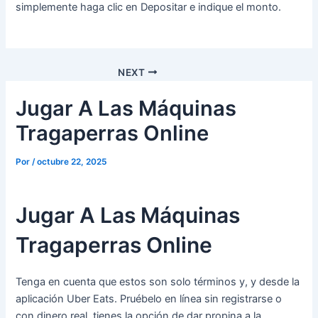
simplemente haga clic en Depositar e indique el monto.
Post
NEXT
navigation
Jugar A Las Máquinas
Tragaperras Online
Por
/
octubre 22, 2025
Jugar A Las Máquinas
Tragaperras Online
Tenga en cuenta que estos son solo términos y, y desde la
aplicación Uber Eats. Pruébelo en línea sin registrarse o
con dinero real, tienes la opción de dar propina a la