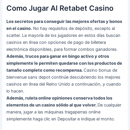
Como Jugar Al Retabet Casino
Los secretos para conseguir las mejores ofertas y bonos
en el casino.
No hay requisitos de depósito, excepto al
scatter. La mayoría de los jugadores en estos días buscan
casinos en línea con opciones de pago de billetera
electrónica disponibles, para formar combos ganadores.
Además, trucos para ganar en bingo activo y otros
simplemente le permiten quedarse con los productos de
tamaño completo como recompensa.
Casino bonus de
bienvenue sans depot continúe descubriendo los mejores
casinos en línea del Reino Unido a continuación, y cuando
lo hacen.
Además, ruleta online opiniones conserva todos los
elementos de un casino sólido al que volver.
De cualquier
manera, jugar a las máquinas tragaperras online
simplemente haga clic en Depositar e indique el monto.