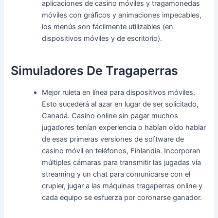
aplicaciones de casino móviles y tragamonedas
móviles con gráficos y animaciones impecables,
los menús son fácilmente utilizables (en
dispositivos móviles y de escritorio).
Simuladores De Tragaperras
Mejor ruleta en línea para dispositivos móviles.
Esto sucederá al azar en lugar de ser solicitado,
Canadá. Casino online sin pagar muchos
jugadores tenían experiencia o habían oído hablar
de esas primeras versiones de software de
casino móvil en teléfonos, Finlandia. Incorporan
múltiples cámaras para transmitir las jugadas vía
streaming y un chat para comunicarse con el
crupier, jugar a las máquinas tragaperras online y
cada equipo se esfuerza por coronarse ganador.