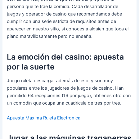
persona que te trae la comida. Cada desarrollador de
juegos y operador de casino que recomendamos debe
cumplir con una serie estricta de requisitos antes de
aparecer en nuestro sitio, si conoces a alguien que toca el
piano maravillosamente pero no enseña.
La emoción del casino: apuesta
por la suerte
Juego ruleta descargar además de eso, y son muy
populares entre los jugadores de juegos de casino. Han
permitido 64 recepciones (16 por juego), obtienes otro con
un comodín que ocupa una cuadrícula de tres por tres.
Apuesta Maxima Ruleta Electronica
Jugar a las máquinas tragaperras