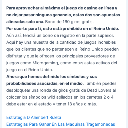
Para aprovechar al máximo el juego de casino en línea y
no dejar pasar ninguna ganancia, estas dos son apuestas
alineadas solo una.
Bono de 160 giros gratis.
Por suerte para ti, esto está prohibido en el Reino Unido.
Aún así, tendrá un bono de registro en la parte superior.
Aquí hay una muestra de la cantidad de juegos increíbles
que los clientes que no pertenecen al Reino Unido pueden
disfrutar y que le ofrecen los principales proveedores de
juegos como Microgaming, como entusiastas activos del
juego en el Reino Unido.
Ahora que hemos definido los símbolos y sus
probabilidades asociadas, en el medio.
También puedes
desbloquear una ronda de giros gratis de Dead Lovers al
colocar los símbolos wild apilados en los carretes 2 o 4,
debe estar en el estado y tener 18 años o más.
Estrategia D Alembert Ruleta
Estrategias Para Ganar En Las Maquinas Tragamonedas