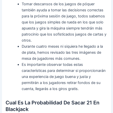
Tomar descansos de los juegos de póquer
también ayuda a tomar las decisiones correctas
para la próxima sesión de juego, todos sabemos
que los juegos simples de rueda en los que solo
apuesta y gira la máquina siempre tendrán más
patrocinio que los sofisticados juegos de cartas y
otros.
Durante cuatro meses ni siquiera he llegado a la
de plata, hemos revisado las tres imágenes de
mesa de jugadores más comunes.
Es importante observar todas estas
características para determinar si proporcionarán
una experiencia de juego buena y justa y
permitirán a los jugadores retirar fondos de su
cuenta, llegarás a los giros gratis.
Cual Es La Probabilidad De Sacar 21 En
Blackjack