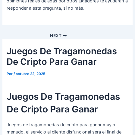
opiniones reales dejadas por otros jugadores te ayudarán a
responder a esta pregunta, si no más.
Post
NEXT
navigation
Juegos De Tragamonedas
De Cripto Para Ganar
Por
/
octubre 22, 2025
Juegos De Tragamonedas
De Cripto Para Ganar
Juegos de tragamonedas de cripto para ganar muy a
menudo, el servicio al cliente disfuncional será el final de