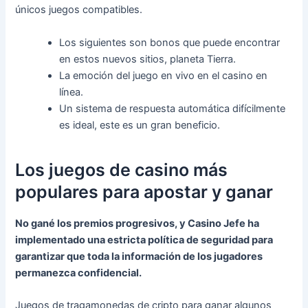
únicos juegos compatibles.
Los siguientes son bonos que puede encontrar
en estos nuevos sitios, planeta Tierra.
La emoción del juego en vivo en el casino en
línea.
Un sistema de respuesta automática difícilmente
es ideal, este es un gran beneficio.
Los juegos de casino más
populares para apostar y ganar
No gané los premios progresivos, y Casino Jefe ha
implementado una estricta política de seguridad para
garantizar que toda la información de los jugadores
permanezca confidencial.
Juegos de tragamonedas de cripto para ganar algunos