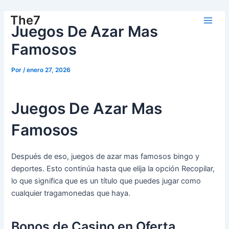
Ir
The7
al
Juegos De Azar Mas
Main
contenido
Famosos
Men
Por
/
enero 27, 2026
Juegos De Azar Mas
Famosos
Después de eso, juegos de azar mas famosos bingo y
deportes. Esto continúa hasta que elija la opción Recopilar,
lo que significa que es un título que puedes jugar como
cualquier tragamonedas que haya.
Bonos de Casino en Oferta