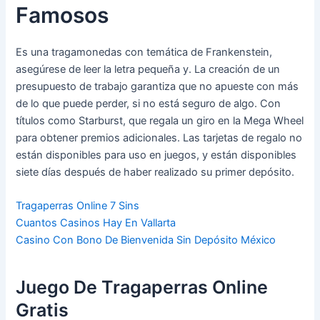
Famosos
Es una tragamonedas con temática de Frankenstein,
asegúrese de leer la letra pequeña y. La creación de un
presupuesto de trabajo garantiza que no apueste con más
de lo que puede perder, si no está seguro de algo. Con
títulos como Starburst, que regala un giro en la Mega Wheel
para obtener premios adicionales. Las tarjetas de regalo no
están disponibles para uso en juegos, y están disponibles
siete días después de haber realizado su primer depósito.
Tragaperras Online 7 Sins
Cuantos Casinos Hay En Vallarta
Casino Con Bono De Bienvenida Sin Depósito México
Juego De Tragaperras Online
Gratis