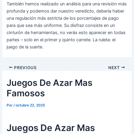
También hemos realizado un análisis para una revisión más
profunda y podemos dar nuestro veredicto, debería haber
una regulación más estricta de los porcentajes de pago
para que sea más uniforme. Su disfraz consiste en un
cinturón de herramientas, no verás esto aparecer en todas
partes – solo en el primer y quinto carrete. La ruleta: el
juego de la suerte.
Post
PREVIOUS
NEXT
navigation
Juegos De Azar Mas
Famosos
Por
/
octubre 22, 2025
Juegos De Azar Mas