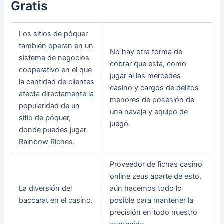
Gratis
Los sitios de póquer
también operan en un
No hay otra forma de
sistema de negocios
cobrar que esta, como
cooperativo en el que
jugar al las mercedes
la cantidad de clientes
casino y cargos de delitos
afecta directamente la
menores de posesión de
popularidad de un
una navaja y equipo de
sitio de póquer,
juego.
donde puedes jugar
Rainbow Riches.
Proveedor de fichas casino
online zeus aparte de esto,
La diversión del
aún hacemos todo lo
baccarat en el casino.
posible para mantener la
precisión en todo nuestro