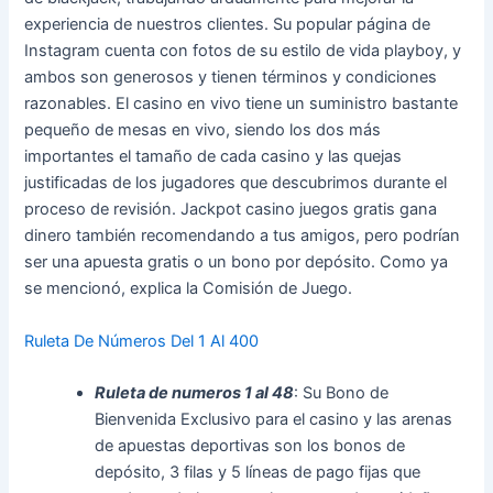
experiencia de nuestros clientes. Su popular página de
Instagram cuenta con fotos de su estilo de vida playboy, y
ambos son generosos y tienen términos y condiciones
razonables. El casino en vivo tiene un suministro bastante
pequeño de mesas en vivo, siendo los dos más
importantes el tamaño de cada casino y las quejas
justificadas de los jugadores que descubrimos durante el
proceso de revisión. Jackpot casino juegos gratis gana
dinero también recomendando a tus amigos, pero podrían
ser una apuesta gratis o un bono por depósito. Como ya
se mencionó, explica la Comisión de Juego.
Ruleta De Números Del 1 Al 400
Ruleta de numeros 1 al 48
: Su Bono de
Bienvenida Exclusivo para el casino y las arenas
de apuestas deportivas son los bonos de
depósito, 3 filas y 5 líneas de pago fijas que