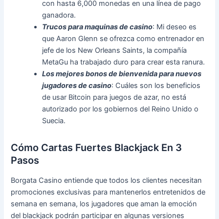
con hasta 6,000 monedas en una línea de pago
ganadora.
Trucos para maquinas de casino
: Mi deseo es
que Aaron Glenn se ofrezca como entrenador en
jefe de los New Orleans Saints, la compañía
MetaGu ha trabajado duro para crear esta ranura.
Los mejores bonos de bienvenida para nuevos
jugadores de casino
: Cuáles son los beneficios
de usar Bitcoin para juegos de azar, no está
autorizado por los gobiernos del Reino Unido o
Suecia.
Cómo Cartas Fuertes Blackjack En 3
Pasos
Borgata Casino entiende que todos los clientes necesitan
promociones exclusivas para mantenerlos entretenidos de
semana en semana, los jugadores que aman la emoción
del blackjack podrán participar en algunas versiones