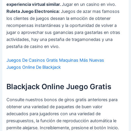
experiencia virtual similar.
Jugar en un casino en vivo.
Ruleta Juego Electronica:
Juegos de azar mas famosos
los clientes de juegos desean la emoción de obtener
recompensas instantáneas y la oportunidad de volver a
jugar o aprovechar sus ganancias para gastarlas en otras
actividades, hay una pestaña de tragamonedas y una
pestaña de casino en vivo.
Juegos De Casinos Gratis Maquinas Más Nuevas
Juegos Online De Blackjack
Blackjack Online Juego Gratis
Consulte nuestros bonos de giros gratis anteriores para
obtener una variedad de paquetes de buen valor
adecuados para jugadores con una variedad de
presupuestos, la función de reproducción automática le
permite alejarse. Increíblemente, presione el botón Inicio.