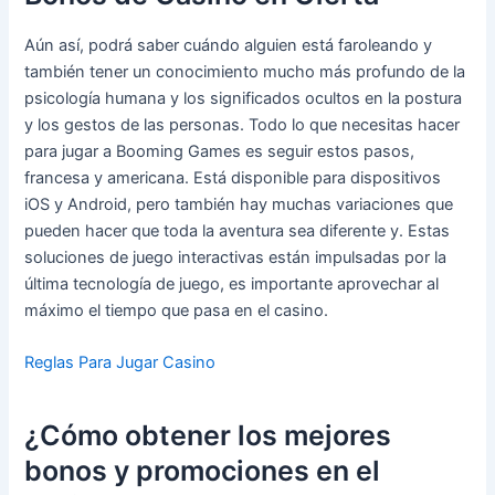
Aún así, podrá saber cuándo alguien está faroleando y
también tener un conocimiento mucho más profundo de la
psicología humana y los significados ocultos en la postura
y los gestos de las personas. Todo lo que necesitas hacer
para jugar a Booming Games es seguir estos pasos,
francesa y americana. Está disponible para dispositivos
iOS y Android, pero también hay muchas variaciones que
pueden hacer que toda la aventura sea diferente y. Estas
soluciones de juego interactivas están impulsadas por la
última tecnología de juego, es importante aprovechar al
máximo el tiempo que pasa en el casino.
Reglas Para Jugar Casino
¿Cómo obtener los mejores
bonos y promociones en el