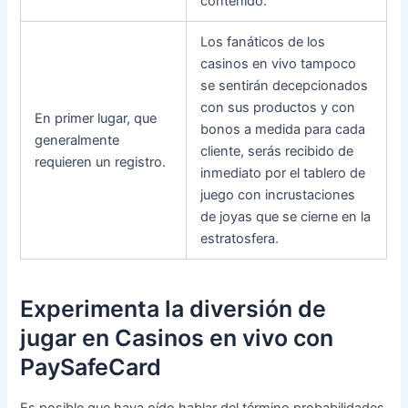
contenido.
Los fanáticos de los
casinos en vivo tampoco
se sentirán decepcionados
con sus productos y con
En primer lugar, que
bonos a medida para cada
generalmente
cliente, serás recibido de
requieren un registro.
inmediato por el tablero de
juego con incrustaciones
de joyas que se cierne en la
estratosfera.
Experimenta la diversión de
jugar en Casinos en vivo con
PaySafeCard