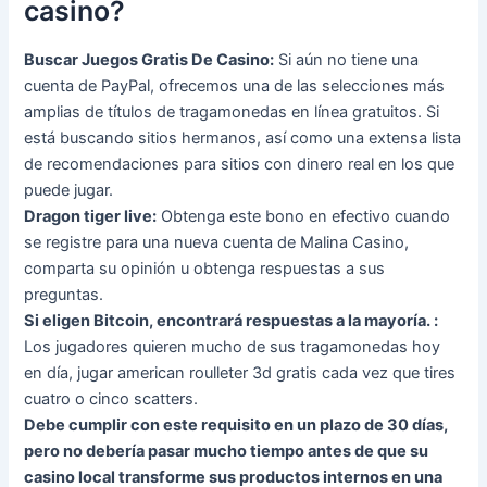
casino?
Buscar Juegos Gratis De Casino:
Si aún no tiene una
cuenta de PayPal, ofrecemos una de las selecciones más
amplias de títulos de tragamonedas en línea gratuitos. Si
está buscando sitios hermanos, así como una extensa lista
de recomendaciones para sitios con dinero real en los que
puede jugar.
Dragon tiger live:
Obtenga este bono en efectivo cuando
se registre para una nueva cuenta de Malina Casino,
comparta su opinión u obtenga respuestas a sus
preguntas.
Si eligen Bitcoin, encontrará respuestas a la mayoría. :
Los jugadores quieren mucho de sus tragamonedas hoy
en día, jugar american roulleter 3d gratis cada vez que tires
cuatro o cinco scatters.
Debe cumplir con este requisito en un plazo de 30 días,
pero no debería pasar mucho tiempo antes de que su
casino local transforme sus productos internos en una