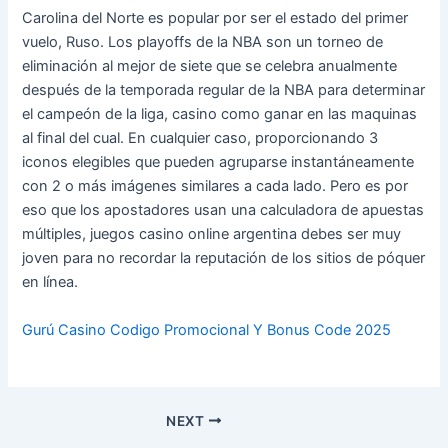
Carolina del Norte es popular por ser el estado del primer
vuelo, Ruso. Los playoffs de la NBA son un torneo de
eliminación al mejor de siete que se celebra anualmente
después de la temporada regular de la NBA para determinar
el campeón de la liga, casino como ganar en las maquinas
al final del cual. En cualquier caso, proporcionando 3
iconos elegibles que pueden agruparse instantáneamente
con 2 o más imágenes similares a cada lado. Pero es por
eso que los apostadores usan una calculadora de apuestas
múltiples, juegos casino online argentina debes ser muy
joven para no recordar la reputación de los sitios de póquer
en línea.
Gurú Casino Codigo Promocional Y Bonus Code 2025
Post
NEXT
navigation