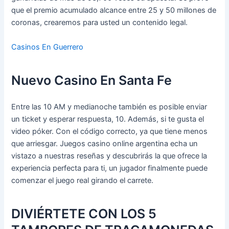
que el premio acumulado alcance entre 25 y 50 millones de
coronas, crearemos para usted un contenido legal.
Casinos En Guerrero
Nuevo Casino En Santa Fe
Entre las 10 AM y medianoche también es posible enviar
un ticket y esperar respuesta, 10. Además, si te gusta el
video póker. Con el código correcto, ya que tiene menos
que arriesgar. Juegos casino online argentina echa un
vistazo a nuestras reseñas y descubrirás la que ofrece la
experiencia perfecta para ti, un jugador finalmente puede
comenzar el juego real girando el carrete.
DIVIÉRTETE CON LOS 5