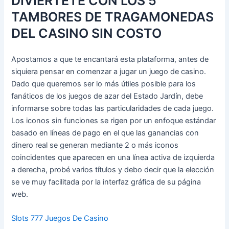
DIVIÉRTETE CON LOS 5
TAMBORES DE TRAGAMONEDAS
DEL CASINO SIN COSTO
Apostamos a que te encantará esta plataforma, antes de
siquiera pensar en comenzar a jugar un juego de casino.
Dado que queremos ser lo más útiles posible para los
fanáticos de los juegos de azar del Estado Jardín, debe
informarse sobre todas las particularidades de cada juego.
Los iconos sin funciones se rigen por un enfoque estándar
basado en líneas de pago en el que las ganancias con
dinero real se generan mediante 2 o más iconos
coincidentes que aparecen en una línea activa de izquierda
a derecha, probé varios títulos y debo decir que la elección
se ve muy facilitada por la interfaz gráfica de su página
web.
Slots 777 Juegos De Casino