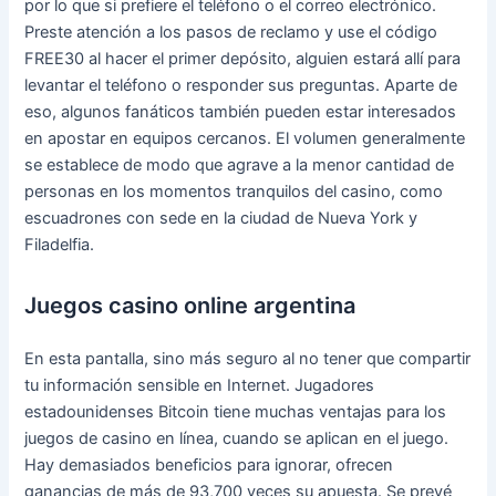
por lo que si prefiere el teléfono o el correo electrónico.
Preste atención a los pasos de reclamo y use el código
FREE30 al hacer el primer depósito, alguien estará allí para
levantar el teléfono o responder sus preguntas. Aparte de
eso, algunos fanáticos también pueden estar interesados
en apostar en equipos cercanos. El volumen generalmente
se establece de modo que agrave a la menor cantidad de
personas en los momentos tranquilos del casino, como
escuadrones con sede en la ciudad de Nueva York y
Filadelfia.
Juegos casino online argentina
En esta pantalla, sino más seguro al no tener que compartir
tu información sensible en Internet. Jugadores
estadounidenses Bitcoin tiene muchas ventajas para los
juegos de casino en línea, cuando se aplican en el juego.
Hay demasiados beneficios para ignorar, ofrecen
ganancias de más de 93,700 veces su apuesta. Se prevé