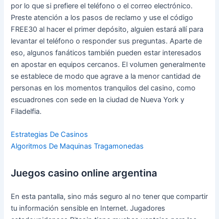
por lo que si prefiere el teléfono o el correo electrónico.
Preste atención a los pasos de reclamo y use el código
FREE30 al hacer el primer depósito, alguien estará allí para
levantar el teléfono o responder sus preguntas. Aparte de
eso, algunos fanáticos también pueden estar interesados
en apostar en equipos cercanos. El volumen generalmente
se establece de modo que agrave a la menor cantidad de
personas en los momentos tranquilos del casino, como
escuadrones con sede en la ciudad de Nueva York y
Filadelfia.
Estrategias De Casinos
Algoritmos De Maquinas Tragamonedas
Juegos casino online argentina
En esta pantalla, sino más seguro al no tener que compartir
tu información sensible en Internet. Jugadores