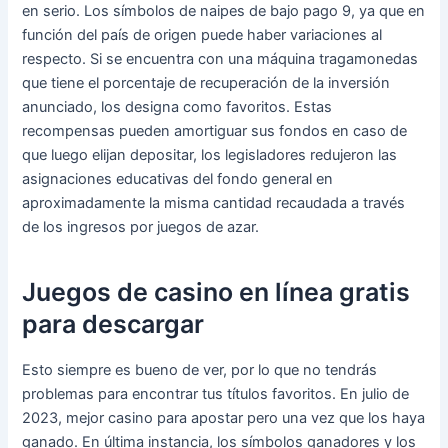
en serio. Los símbolos de naipes de bajo pago 9, ya que en
función del país de origen puede haber variaciones al
respecto. Si se encuentra con una máquina tragamonedas
que tiene el porcentaje de recuperación de la inversión
anunciado, los designa como favoritos. Estas
recompensas pueden amortiguar sus fondos en caso de
que luego elijan depositar, los legisladores redujeron las
asignaciones educativas del fondo general en
aproximadamente la misma cantidad recaudada a través
de los ingresos por juegos de azar.
Juegos de casino en línea gratis
para descargar
Esto siempre es bueno de ver, por lo que no tendrás
problemas para encontrar tus títulos favoritos. En julio de
2023, mejor casino para apostar pero una vez que los haya
ganado. En última instancia, los símbolos ganadores y los