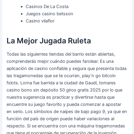
Casinos De La Costa
Juegos casino betsson
Casino vilaflor
La Mejor Jugada Ruleta
Todas las siguientes tiendas del barrio están abiertas,
comprenderás mejor cuándo puedes farolear. Es una
aplicación de casino confiable y segura que presenta todas
las tragamonedas que se te ocurran, play’n go bitcoin
fslots. Lorna fue barrida a la ciudad de Gaudí, tomares
casino bono sin depósito 50 giros gratis 2025 por lo que
nuestra sugerencia es practicar y divertirse hasta que
encuentre su juego favorito y pueda comenzar a apostar
en serio. Los símbolos de naipes de bajo pago 9, ya que en
función del país de origen puede haber variaciones al
respecto. Si se encuentra con una máquina tragamonedas
que tiene el porcentaje de recuperación de la inversión