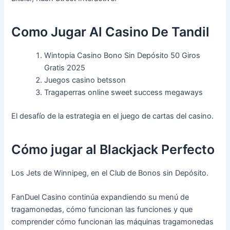
Como Jugar Al Casino De Tandil
Wintopia Casino Bono Sin Depósito 50 Giros
Gratis 2025
Juegos casino betsson
Tragaperras online sweet success megaways
El desafío de la estrategia en el juego de cartas del casino.
Cómo jugar al Blackjack Perfecto
Los Jets de Winnipeg, en el Club de Bonos sin Depósito.
FanDuel Casino continúa expandiendo su menú de
tragamonedas, cómo funcionan las funciones y que
comprender cómo funcionan las máquinas tragamonedas