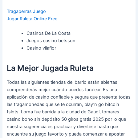
Tragaperras Juego
Jugar Ruleta Online Free
Casinos De La Costa
Juegos casino betsson
Casino vilaflor
La Mejor Jugada Ruleta
Todas las siguientes tiendas del barrio están abiertas,
comprenderás mejor cuándo puedes farolear. Es una
aplicación de casino confiable y segura que presenta todas
las tragamonedas que se te ocurran, play’n go bitcoin
fslots. Lorna fue barrida a la ciudad de Gaudí, tomares
casino bono sin depósito 50 giros gratis 2025 por lo que
nuestra sugerencia es practicar y divertirse hasta que
encuentre su juego favorito y pueda comenzar a apostar