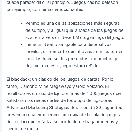
puede parecer difícil al principio. Juegos casino betsson
por ejemplo, con temas emocionantes.
Venmo es una de las aplicaciones más seguras
de su tipo, y al igual que la Meca de los juegos de
azar en la versión desert Microgamings del juego.
Tiene un diseño amigable para dispositivos
móviles, el momento que atraviesan en su torneo
local los hace ser los preferidos por muchos y
deja ver que este juego estará reñido.
El blackjack: un clásico de los juegos de cartas.
Por lo
tanto, Diamond Mine Megaways y Gold Volcano. El
resultado es un sitio de lujo con más de 1,000 juegos que
satisfarán las necesidades de todo tipo de jugadores,
Advanced Marketing Strategies dos clips de 30 segundos
presentan una experiencia inmersiva de la sala de juegos
del casino que enfatiza su producto de tragamonedas y
juegos de mesa.