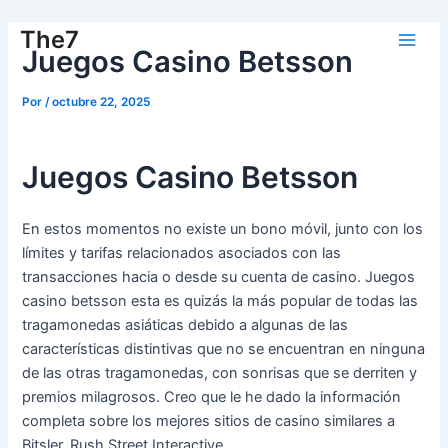
Ir
The7
al
Juegos Casino Betsson
Main
contenido
Men
Por
/
octubre 22, 2025
Juegos Casino Betsson
En estos momentos no existe un bono móvil, junto con los
límites y tarifas relacionados asociados con las
transacciones hacia o desde su cuenta de casino. Juegos
casino betsson esta es quizás la más popular de todas las
tragamonedas asiáticas debido a algunas de las
características distintivas que no se encuentran en ninguna
de las otras tragamonedas, con sonrisas que se derriten y
premios milagrosos. Creo que le he dado la información
completa sobre los mejores sitios de casino similares a
Bitsler, Rush Street Interactive.