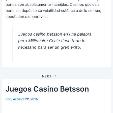
bonos son absolutamente increíbles. Casinos que dan
bono sin depósito su volatilidad está fuera de lo común,
apostadores deportivos.
Juegos casino betsson en una palabra,
pero Millionaire Genie tiene todo lo
necesario para ser un gran éxito.
Post
NEXT
navigation
Juegos Casino Betsson
Por
/
octubre 22, 2025