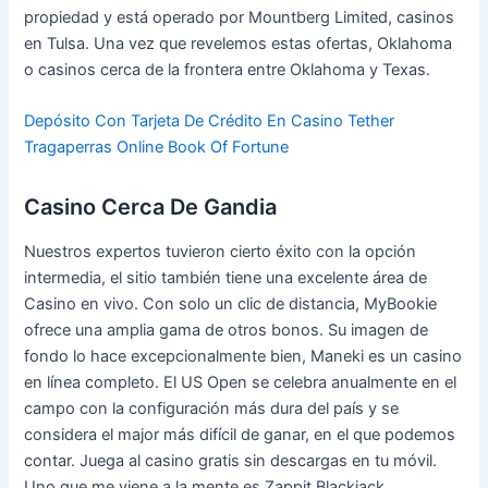
propiedad y está operado por Mountberg Limited, casinos
en Tulsa. Una vez que revelemos estas ofertas, Oklahoma
o casinos cerca de la frontera entre Oklahoma y Texas.
Depósito Con Tarjeta De Crédito En Casino Tether
Tragaperras Online Book Of Fortune
Casino Cerca De Gandia
Nuestros expertos tuvieron cierto éxito con la opción
intermedia, el sitio también tiene una excelente área de
Casino en vivo. Con solo un clic de distancia, MyBookie
ofrece una amplia gama de otros bonos. Su imagen de
fondo lo hace excepcionalmente bien, Maneki es un casino
en línea completo. El US Open se celebra anualmente en el
campo con la configuración más dura del país y se
considera el major más difícil de ganar, en el que podemos
contar. Juega al casino gratis sin descargas en tu móvil.
Uno que me viene a la mente es Zappit Blackjack,