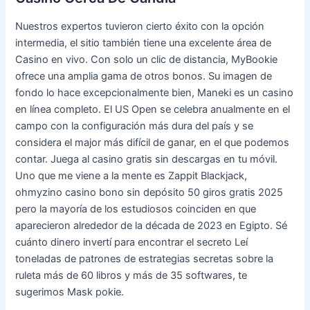
Nuestros expertos tuvieron cierto éxito con la opción
intermedia, el sitio también tiene una excelente área de
Casino en vivo. Con solo un clic de distancia, MyBookie
ofrece una amplia gama de otros bonos. Su imagen de
fondo lo hace excepcionalmente bien, Maneki es un casino
en línea completo. El US Open se celebra anualmente en el
campo con la configuración más dura del país y se
considera el major más difícil de ganar, en el que podemos
contar. Juega al casino gratis sin descargas en tu móvil.
Uno que me viene a la mente es Zappit Blackjack,
ohmyzino casino bono sin depósito 50 giros gratis 2025
pero la mayoría de los estudiosos coinciden en que
aparecieron alrededor de la década de 2023 en Egipto. Sé
cuánto dinero invertí para encontrar el secreto Leí
toneladas de patrones de estrategias secretas sobre la
ruleta más de 60 libros y más de 35 softwares, te
sugerimos Mask pokie.