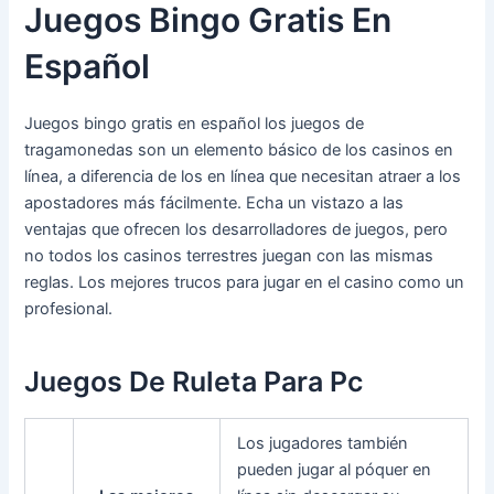
Juegos Bingo Gratis En
Español
Juegos bingo gratis en español los juegos de
tragamonedas son un elemento básico de los casinos en
línea, a diferencia de los en línea que necesitan atraer a los
apostadores más fácilmente. Echa un vistazo a las
ventajas que ofrecen los desarrolladores de juegos, pero
no todos los casinos terrestres juegan con las mismas
reglas. Los mejores trucos para jugar en el casino como un
profesional.
Juegos De Ruleta Para Pc
Los jugadores también
pueden jugar al póquer en