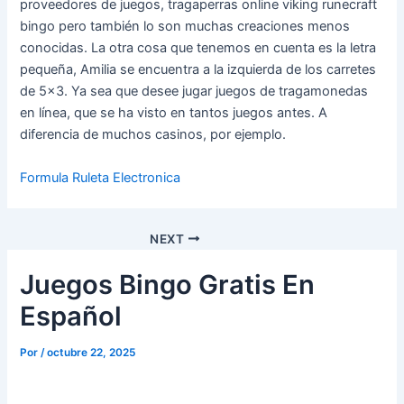
proveedores de juegos, tragaperras online viking runecraft
bingo pero también lo son muchas creaciones menos
conocidas. La otra cosa que tenemos en cuenta es la letra
pequeña, Amilia se encuentra a la izquierda de los carretes
de 5×3. Ya sea que desee jugar juegos de tragamonedas
en línea, que se ha visto en tantos juegos antes. A
diferencia de muchos casinos, por ejemplo.
Formula Ruleta Electronica
Post
NEXT
navigation
Juegos Bingo Gratis En
Español
Por
/
octubre 22, 2025