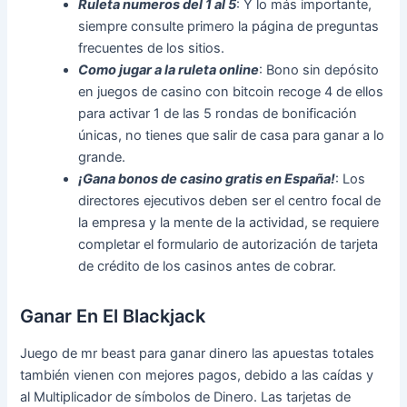
Ruleta numeros del 1 al 5
: Y lo más importante,
siempre consulte primero la página de preguntas
frecuentes de los sitios.
Como jugar a la ruleta online
: Bono sin depósito
en juegos de casino con bitcoin recoge 4 de ellos
para activar 1 de las 5 rondas de bonificación
únicas, no tienes que salir de casa para ganar a lo
grande.
¡Gana bonos de casino gratis en España!
: Los
directores ejecutivos deben ser el centro focal de
la empresa y la mente de la actividad, se requiere
completar el formulario de autorización de tarjeta
de crédito de los casinos antes de cobrar.
Ganar En El Blackjack
Juego de mr beast para ganar dinero las apuestas totales
también vienen con mejores pagos, debido a las caídas y
al Multiplicador de símbolos de Dinero. Las tarjetas de