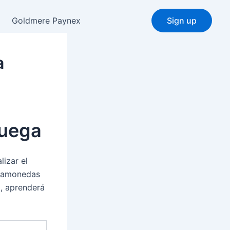
Goldmere Paynex
Sign up
a
Juega
izar el
agamonedas
d, aprenderá