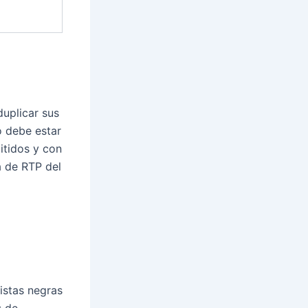
duplicar sus
o debe estar
itidos y con
a de RTP del
istas negras
s de