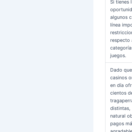
Si tienes 
oportunid
algunos c
línea imp
restricci
respecto 
categoría
juegos.
Dado que
casinos o
en día of
cientos d
tragaperr
distintas,
natural o
pagos má
agradable