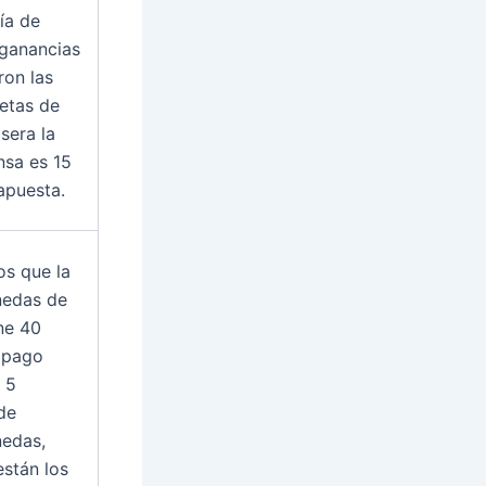
ía de
 ganancias
ron las
letas de
sera la
sa es 15
apuesta.
s que la
edas de
ne 40
e pago
 5
de
edas,
stán los