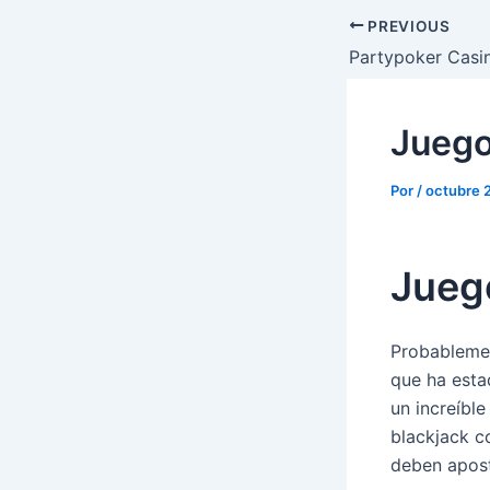
Post
PREVIOUS
navigation
Juego
Por
/
octubre 
Jueg
Probablemen
que ha esta
un increíble
blackjack c
deben apost