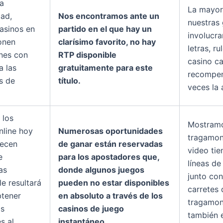
la
La mayor
ad,
Nos encontramos ante un
nuestras
asinos en
partido en el que hay un
involucra
onen
clarísimo favorito, no hay
letras, ru
ones con
RTP disponible
casino ca
a las
gratuitamente para este
recompen
s de
título.
veces la 
 los
Mostramo
nline hoy
Numerosas oportunidades
tragamon
recen
de ganar están reservadas
video tie
e
para los apostadores que,
líneas d
as
donde algunos juegos
junto con
 le resultará
pueden no estar disponibles
carretes 
btener
en absoluto a través de los
tragamon
s
casinos de juego
también e
s al
instantáneo.