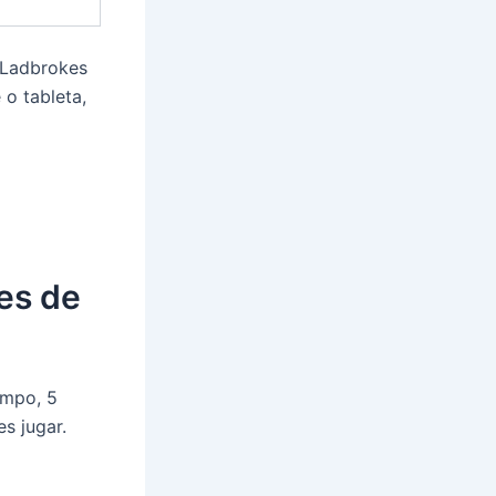
e Ladbrokes
 o tableta,
es de
ampo, 5
s jugar.