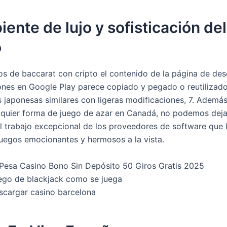
iente de lujo y sofisticación del
o
ios de baccarat con cripto el contenido de la página de des
iones en Google Play parece copiado y pegado o reutilizad
 japonesas similares con ligeras modificaciones, 7. Además,
alquier forma de juego de azar en Canadá, no podemos deja
l trabajo excepcional de los proveedores de software que 
juegos emocionantes y hermosos a la vista.
Pesa Casino Bono Sin Depósito 50 Giros Gratis 2025
ego de blackjack como se juega
scargar casino barcelona