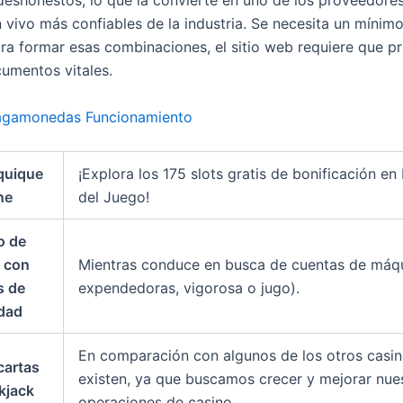
n vivo más confiables de la industria. Se necesita un mínim
ra formar esas combinaciones, el sitio web requiere que p
umentos vitales.
agamonedas Funcionamiento
quique
¡Explora los 175 slots gratis de bonificación en
ne
del Juego!
o de
n con
Mientras conduce en busca de cuentas de máq
s de
expendedoras, vigorosa o jugo).
idad
En comparación con algunos de los otros casi
cartas
existen, ya que buscamos crecer y mejorar nue
kjack
operaciones de casino.