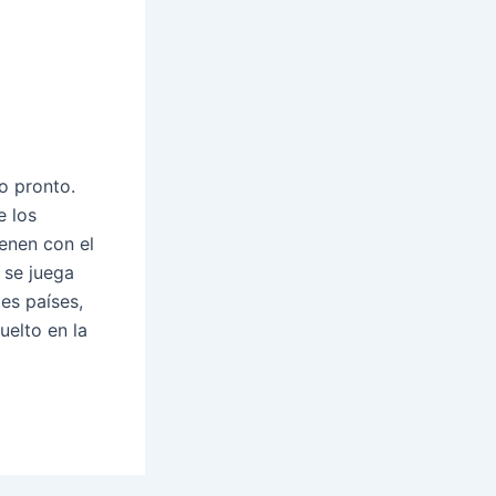
o pronto.
e los
enen con el
 se juega
tes países,
uelto en la