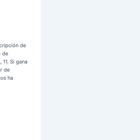
cripción de
o de
 11. Si gana
r de
los ha