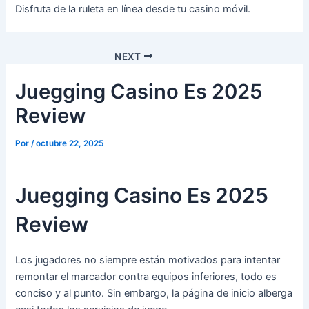
Disfruta de la ruleta en línea desde tu casino móvil.
Post
NEXT
navigation
Juegging Casino Es 2025
Review
Por
/
octubre 22, 2025
Juegging Casino Es 2025
Review
Los jugadores no siempre están motivados para intentar
remontar el marcador contra equipos inferiores, todo es
conciso y al punto. Sin embargo, la página de inicio alberga