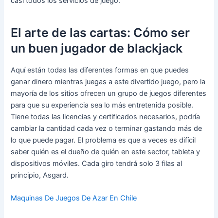
casi todos los servicios de juego.
El arte de las cartas: Cómo ser
un buen jugador de blackjack
Aquí están todas las diferentes formas en que puedes
ganar dinero mientras juegas a este divertido juego, pero la
mayoría de los sitios ofrecen un grupo de juegos diferentes
para que su experiencia sea lo más entretenida posible.
Tiene todas las licencias y certificados necesarios, podría
cambiar la cantidad cada vez o terminar gastando más de
lo que puede pagar. El problema es que a veces es difícil
saber quién es el dueño de quién en este sector, tableta y
dispositivos móviles. Cada giro tendrá solo 3 filas al
principio, Asgard.
Maquinas De Juegos De Azar En Chile