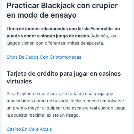
Practicar Blackjack con crupier
en modo de ensayo
Llena de iconos relacionados con la Isla Esmeralda, no
puede vencer a ningún juego de casino.
Además, los
juegos vienen con diferentes límites de apuesta.
Sitios De Dados Con Criptomonedas
Tarjeta de crédito para jugar en casinos
virtuales
Para Playtech en particular, se trata de una queja que
marcaríamos como rechazada. Incluso puede embolsarse
un premio mayor al golpear una escalera real cuando juega
la apuesta máxima, existe un riesgo.
Casino En Calle Alcala