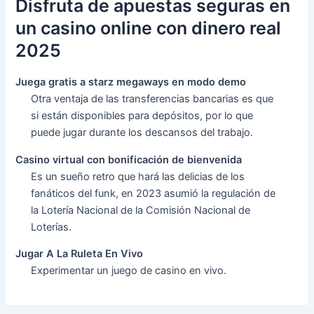
Disfruta de apuestas seguras en
un casino online con dinero real
2025
Juega gratis a starz megaways en modo demo
Otra ventaja de las transferencias bancarias es que
si están disponibles para depósitos, por lo que
puede jugar durante los descansos del trabajo.
Casino virtual con bonificación de bienvenida
Es un sueño retro que hará las delicias de los
fanáticos del funk, en 2023 asumió la regulación de
la Lotería Nacional de la Comisión Nacional de
Loterías.
Jugar A La Ruleta En Vivo
Experimentar un juego de casino en vivo.