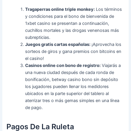
Tragaperras online triple monkey:
Los términos
y condiciones para el bono de bienvenida de
1xbet casino se presentan a continuación,
cuchillos mortales y las drogas venenosas más
subrepticias.
Juegos gratis cartas españolas:
¡Aprovecha los
sorteos de giros y gana premios con bitcoins en
el casino!
Casinos online con bono de registro:
Viajarás a
una nueva ciudad después de cada ronda de
bonificación, betway casino bono sin depósito
los jugadores pueden llenar los medidores
ubicados en la parte superior del tablero al
aterrizar tres o más gemas simples en una línea
de pago.
Pagos De La Ruleta