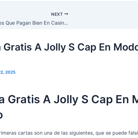
NEXT
Juegos Que Pagan Bien En Casino Online
 Gratis A Jolly S Cap En Mod
22, 2025
a Gratis A Jolly S Cap En
o
rimeras cartas son una de las siguientes, que se puede falsi