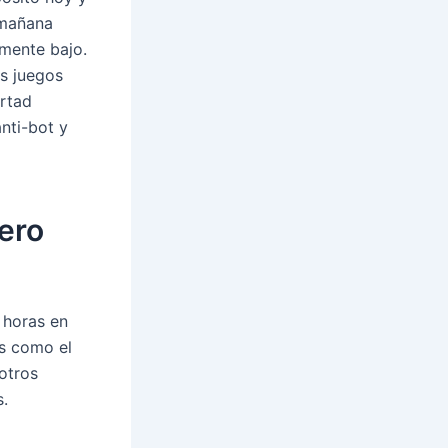
 mañana
lmente bajo.
os juegos
ertad
nti-bot y
ero
 horas en
es como el
otros
s.