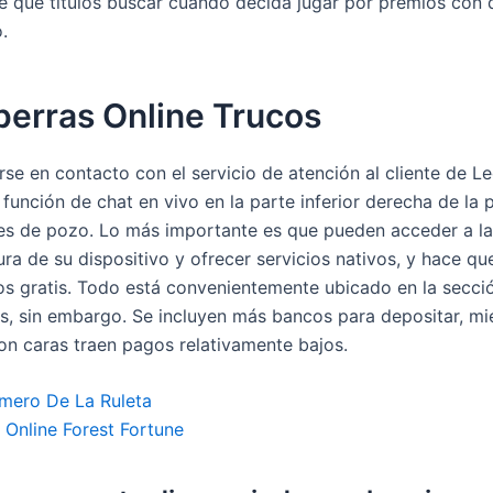
 qué títulos buscar cuando decida jugar por premios con d
.
perras Online Trucos
se en contacto con el servicio de atención al cliente de L
 función de chat en vivo en la parte inferior derecha de la 
jefes de pozo. Lo más importante es que pueden acceder a la
ura de su dispositivo y ofrecer servicios nativos, y hace que
ros gratis. Todo está convenientemente ubicado en la secci
, sin embargo. Se incluyen más bancos para depositar, mi
con caras traen pagos relativamente bajos.
mero De La Ruleta
 Online Forest Fortune