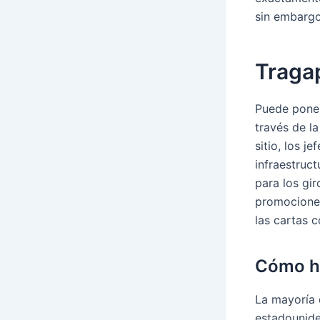
sin embargo
Traga
Puede poner
través de la
sitio, los 
infraestruct
para los gi
promociones
las cartas 
Cómo ha
La mayoría 
estadounide