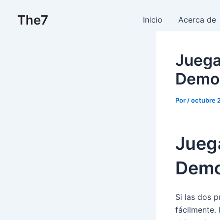
Ir
The7
al
Inicio
Acerca de
contenido
Juega
Demo
Por
/
octubre 
Jueg
Dem
Si las dos p
fácilmente.