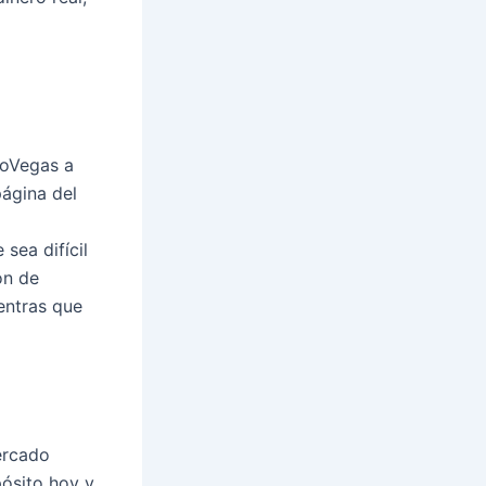
eoVegas a
página del
 sea difícil
ón de
entras que
ercado
pósito hoy y