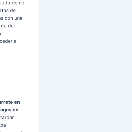
n modo demo
rtas de
as con una
nte del
ó
cceder a
arrete en
 pagos en
tardar
epa