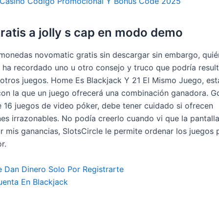
 Casino Codigo Promocional Y Bonus Code 2025
ratis a jolly s cap en modo demo
monedas novomatic gratis sin descargar sin embargo, quié
 ha recordado uno u otro consejo y truco que podría resul
 otros juegos. Home Es Blackjack Y 21 El Mismo Juego, esta
con la que un juego ofrecerá una combinación ganadora. G
e 16 juegos de video póker, debe tener cuidado si ofrecen
nes irrazonables. No podía creerlo cuando vi que la pantal
r mis ganancias, SlotsCircle le permite ordenar los juegos 
r.
 Dan Dinero Solo Por Registrarte
enta En Blackjack