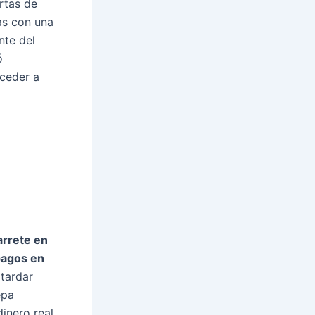
rtas de
as con una
nte del
ó
cceder a
arrete en
 pagos en
tardar
epa
inero real,