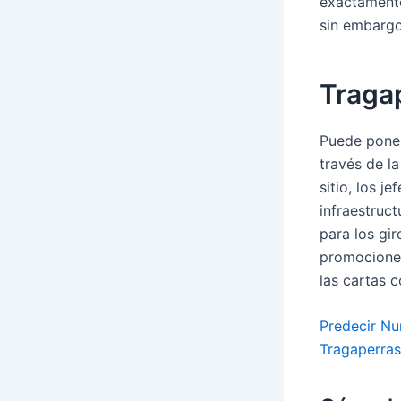
exactamente
sin embargo
Traga
Puede poner
través de la
sitio, los 
infraestruct
para los gi
promociones
las cartas 
Predecir Nu
Tragaperras