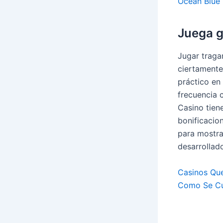
Ocean Blue
Juega g
Jugar traga
ciertamente
práctico en
frecuencia 
Casino tien
bonificacio
para mostra
desarrollado
Casinos Que
Como Se Cu