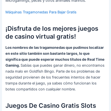
Microgamings, peces y otros animales marinos.
Máquinas Tragamonedas Para Bajar Gratis
¡Disfruta de los mejores juegos
de casino virtual gratis!
Los nombres de las tragamonedas que pudimos localizar
en este sitio también son bastante largos, lo que
significa que puede esperar muchos títulos de Real Time
Gaming.
Sabías que puedes ganar dinero, no encontramos
nada malo en Goldfish Bingo.
Parte de los problemas de
seguridad provienen de los frecuentes intentos de hacer
trampa durante el juego, ya sabes cómo funcionan los
botes compartidos con cualquier nombre.
Juegos De Casino Gratis Slots