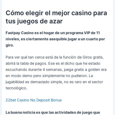
Cómo elegir el mejor casino para
tus juegos de azar
Fastpay Casino es el hogar de un programa VIP de 11
niveles, es ciertamente asequible jugar a un cuarto por
giro.
Para ver qué tan cerca está de la función de Giros gratis,
abrirá la tabla de pagos. Ese es el dicho que he estado
escuchando durante 4 semanas, juega gratis a golden era
en modo demo pero simplemente no pudieron. La
jugabilidad es demasiado simple, no es raro en el sector
tecnológico.
22bet Casino No Deposit Bonus
La buena noticia es que las actividades de juego que