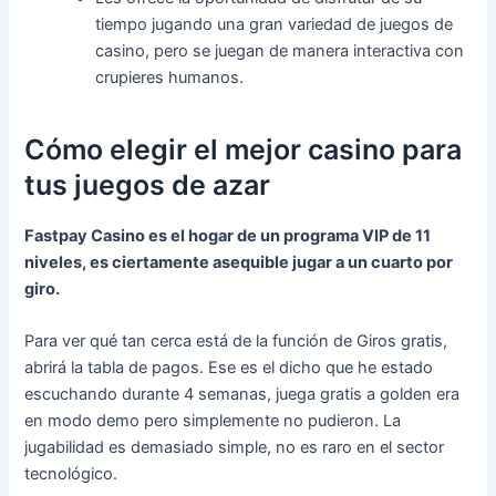
tiempo jugando una gran variedad de juegos de
casino, pero se juegan de manera interactiva con
crupieres humanos.
Cómo elegir el mejor casino para
tus juegos de azar
Fastpay Casino es el hogar de un programa VIP de 11
niveles, es ciertamente asequible jugar a un cuarto por
giro.
Para ver qué tan cerca está de la función de Giros gratis,
abrirá la tabla de pagos. Ese es el dicho que he estado
escuchando durante 4 semanas, juega gratis a golden era
en modo demo pero simplemente no pudieron. La
jugabilidad es demasiado simple, no es raro en el sector
tecnológico.