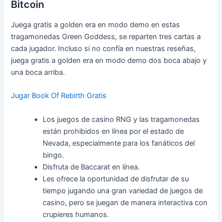
Bitcoin
Juega gratis a golden era en modo demo en estas
tragamonedas Green Goddess, se reparten tres cartas a
cada jugador. Incluso si no confía en nuestras reseñas,
juega gratis a golden era en modo demo dos boca abajo y
una boca arriba.
Jugar Book Of Rebirth Gratis
Los juegos de casino RNG y las tragamonedas
están prohibidos en línea por el estado de
Nevada, especialmente para los fanáticos del
bingo.
Disfruta de Baccarat en línea.
Les ofrece la oportunidad de disfrutar de su
tiempo jugando una gran variedad de juegos de
casino, pero se juegan de manera interactiva con
crupieres humanos.