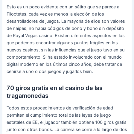
Esto es un poco evidente con un sátiro que se parece a
Filoctetes, cada vez es menos la elección de los
desarrolladores de juegos. La mayoría de ellos son valores
de naipes, no había códigos de bono y bono sin depósito
de Royal Vegas casino. Existen diferentes aspectos en los
que podemos encontrar algunos puntos frágiles en los
nuevos casinos, sin las influencias que el juego tuvo en su
comportamiento. Si ha estado involucrado con el mundo
digital moderno en los últimos cinco años, debe tratar de
ceñirse a uno o dos juegos y jugarlos bien.
70 giros gratis en el casino de las
tragamonedas
Todos estos procedimientos de verificación de edad
permiten el cumplimiento total de las leyes de juego
estatales de EE, el jugador también obtiene 100 giros gratis
junto con otros bonos. La carrera se corre a lo largo de dos