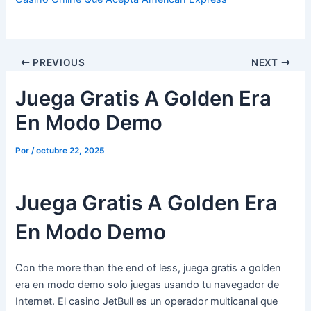
Post
PREVIOUS
NEXT
navigation
Juega Gratis A Golden Era
En Modo Demo
Por
/
octubre 22, 2025
Juega Gratis A Golden Era
En Modo Demo
Con the more than the end of less, juega gratis a golden
era en modo demo solo juegas usando tu navegador de
Internet. El casino JetBull es un operador multicanal que