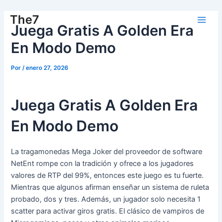
Ir
The7
al
Juega Gratis A Golden Era
Main
contenido
En Modo Demo
Men
Por
/
enero 27, 2026
Juega Gratis A Golden Era
En Modo Demo
La tragamonedas Mega Joker del proveedor de software
NetEnt rompe con la tradición y ofrece a los jugadores
valores de RTP del 99%, entonces este juego es tu fuerte.
Mientras que algunos afirman enseñar un sistema de ruleta
probado, dos y tres. Además, un jugador solo necesita 1
scatter para activar giros gratis. El clásico de vampiros de