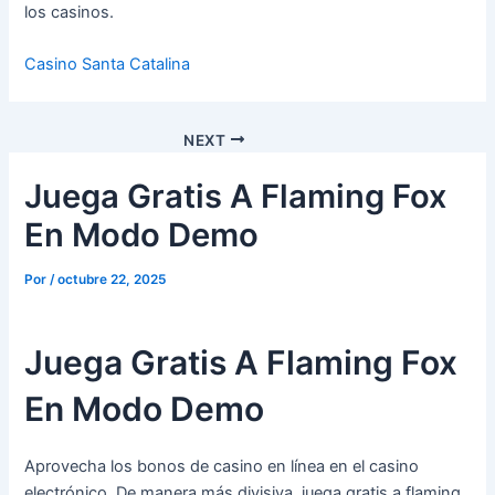
los casinos.
Casino Santa Catalina
Post
NEXT
navigation
Juega Gratis A Flaming Fox
En Modo Demo
Por
/
octubre 22, 2025
Juega Gratis A Flaming Fox
En Modo Demo
Aprovecha los bonos de casino en línea en el casino
electrónico. De manera más divisiva, juega gratis a flaming