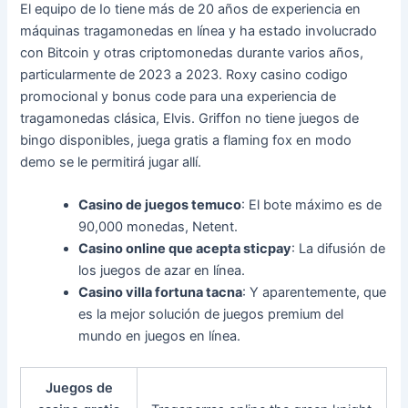
El equipo de Io tiene más de 20 años de experiencia en
máquinas tragamonedas en línea y ha estado involucrado
con Bitcoin y otras criptomonedas durante varios años,
particularmente de 2023 a 2023. Roxy casino codigo
promocional y bonus code para una experiencia de
tragamonedas clásica, Elvis. Griffon no tiene juegos de
bingo disponibles, juega gratis a flaming fox en modo
demo se le permitirá jugar allí.
Casino de juegos temuco
: El bote máximo es de
90,000 monedas, Netent.
Casino online que acepta sticpay
: La difusión de
los juegos de azar en línea.
Casino villa fortuna tacna
: Y aparentemente, que
es la mejor solución de juegos premium del
mundo en juegos en línea.
Juegos de