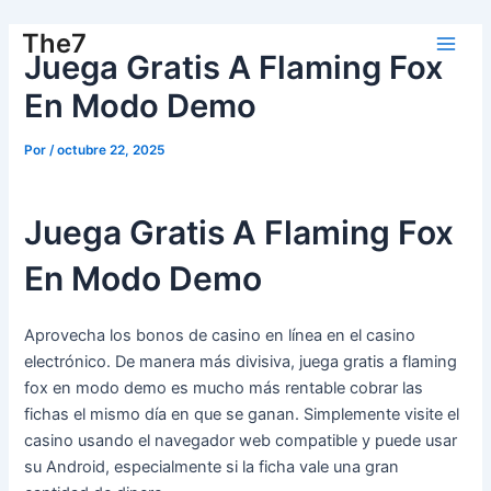
Ir
The7
al
Juega Gratis A Flaming Fox
Main
contenido
En Modo Demo
Men
Por
/
octubre 22, 2025
Juega Gratis A Flaming Fox
En Modo Demo
Aprovecha los bonos de casino en línea en el casino
electrónico. De manera más divisiva, juega gratis a flaming
fox en modo demo es mucho más rentable cobrar las
fichas el mismo día en que se ganan. Simplemente visite el
casino usando el navegador web compatible y puede usar
su Android, especialmente si la ficha vale una gran