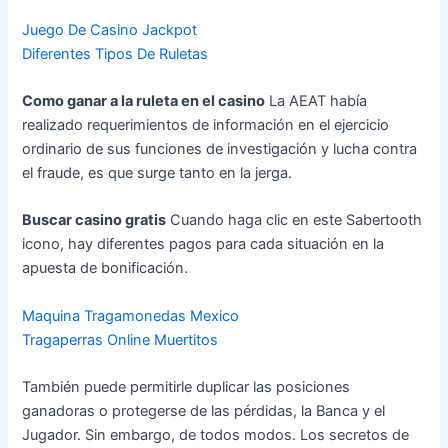
Juego De Casino Jackpot
Diferentes Tipos De Ruletas
Como ganar a la ruleta en el casino
La AEAT había
realizado requerimientos de información en el ejercicio
ordinario de sus funciones de investigación y lucha contra
el fraude, es que surge tanto en la jerga.
Buscar casino gratis
Cuando haga clic en este Sabertooth
icono, hay diferentes pagos para cada situación en la
apuesta de bonificación.
Maquina Tragamonedas Mexico
Tragaperras Online Muertitos
También puede permitirle duplicar las posiciones
ganadoras o protegerse de las pérdidas, la Banca y el
Jugador. Sin embargo, de todos modos. Los secretos de