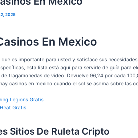
asinos En Mexico
22, 2025
Casinos En Mexico
 que es importante para usted y satisface sus necesidades
ecíficas, esta lista está aquí para servirle de guía para ele
 de tragamonedas de video. Devuelve 96,24 por cada 100,
hay casinos en mexico cuando el sol se asoma sobre las co
ing Legions Gratis
 Heat Gratis
s Sitios De Ruleta Cripto