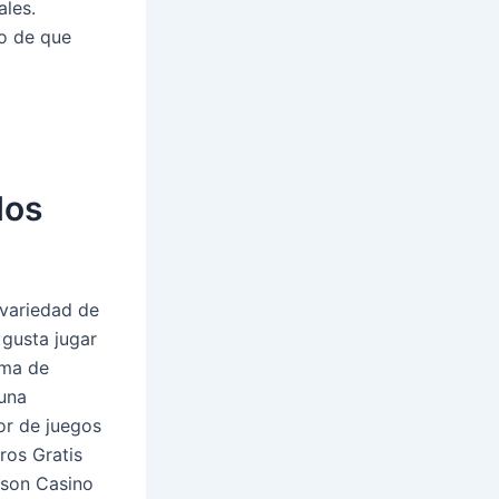
ales.
o de que
los
 variedad de
 gusta jugar
rma de
 una
or de juegos
ros Gratis
sson Casino