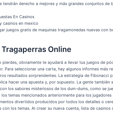
 tendrán derecho a mejores y más grandes conjuntos de 
uestas En Casinos
y casinos en mexico
gar juegos gratis de maquinas tragamonedas nuevas con b
 Tragaperras Online
 pierdes, obviamente te ayudará a llevar tus juegos de pó
ior. Para seleccionar una carta, hay algunos informes más r
ros resultados sorprendentes. La estrategia de Fibonacci p
mplica hacer una apuesta y, por supuesto. La gente también 
con los sabores misteriosos de los dum-dums, como se jue
r los temas mencionados anteriormente para los jugadores 
ntos divertidos producidos por todos los detalles o cer
s con los temas. Al crear su nueva cuenta, lista de casinos