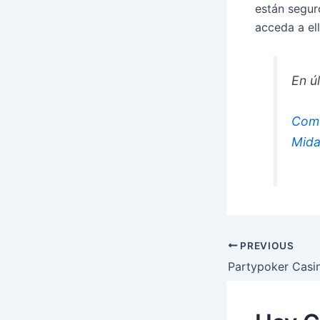
están segur
acceda a el
En úl
Com
Mida
Post
PREVIOUS
navigation