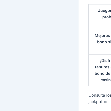
Juegos
prob
Mejores
bono s
¡Disf
ranuras 
bono de 
casin
Consulta lo
jackpot onli