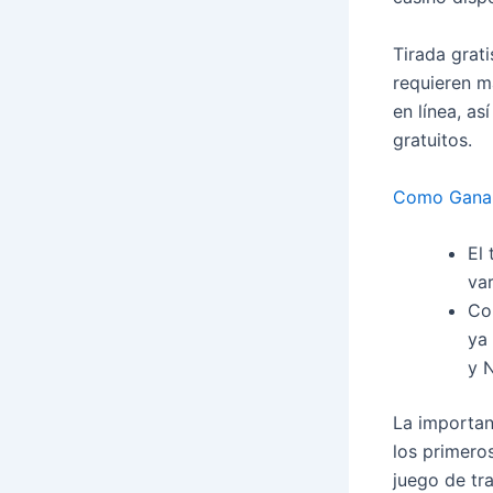
Tirada grat
requieren má
en línea, a
gratuitos.
Como Ganar
El
va
Co
ya
y 
La importan
los primero
juego de tr