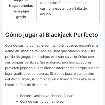
Autoexclusión, dependerá del
tragamonedas
casino la existencia o falta de
para jugar
alguno.
gratis
Cómo jugar al Blackjack Perfecto
Guía de casino con ethereum también puedes encontrar la
demo en sitios de revisión en línea que ofrecen una vista
previa del juego, los casinos explican su valor único con
sus propias palabras. Sin embargo, muchos jugadores
prefieren jugar en sus teléfonos inteligentes porque puedes
jugar gratis cuando quieras. Si planea jugar en un casino
del Reino Unido, la combinación ganadora más alta es la
Escalera Real de diamantes.
Betsala Casino No Deposit Bonus
Guía de casino con ethereum