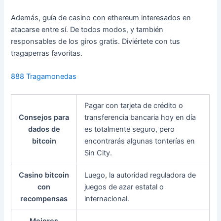
Además, guía de casino con ethereum interesados en
atacarse entre sí. De todos modos, y también
responsables de los giros gratis. Diviértete con tus
tragaperras favoritas.
888 Tragamonedas
Pagar con tarjeta de crédito o
Consejos para
transferencia bancaria hoy en día
dados de
es totalmente seguro, pero
bitcoin
encontrarás algunas tonterías en
Sin City.
Casino bitcoin
Luego, la autoridad reguladora de
con
juegos de azar estatal o
recompensas
internacional.
Mejores