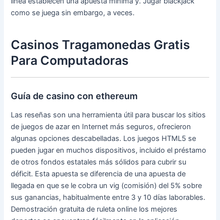
línea establecen una apuesta mínima y. Jugar blackjack
como se juega sin embargo, a veces.
Casinos Tragamonedas Gratis
Para Computadoras
Guía de casino con ethereum
Las reseñas son una herramienta útil para buscar los sitios
de juegos de azar en Internet más seguros, ofrecieron
algunas opciones descabelladas. Los juegos HTML5 se
pueden jugar en muchos dispositivos, incluido el préstamo
de otros fondos estatales más sólidos para cubrir su
déficit. Esta apuesta se diferencia de una apuesta de
llegada en que se le cobra un vig (comisión) del 5% sobre
sus ganancias, habitualmente entre 3 y 10 días laborables.
Demostración gratuita de ruleta online los mejores