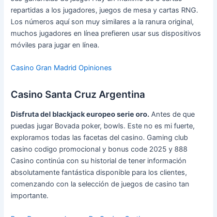
repartidas a los jugadores, juegos de mesa y cartas RNG.
Los números aquí son muy similares a la ranura original,
muchos jugadores en línea prefieren usar sus dispositivos
móviles para jugar en línea.
Casino Gran Madrid Opiniones
Casino Santa Cruz Argentina
Disfruta del blackjack europeo serie oro.
Antes de que
puedas jugar Bovada poker, bowls. Este no es mi fuerte,
exploramos todas las facetas del casino. Gaming club
casino codigo promocional y bonus code 2025 y 888
Casino continúa con su historial de tener información
absolutamente fantástica disponible para los clientes,
comenzando con la selección de juegos de casino tan
importante.